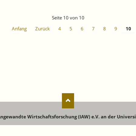
Seite 10 von 10
Anfang
Zurück
4
5
6
7
8
9
10
 Angewandte Wirtschaftsforschung (IAW) e.V. an der Univers
senstr. 73 | 72072 Tübingen | Tel: +49 7071 9896-0 | E-Mail:
ia