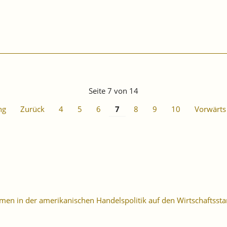
Seite 7 von 14
ng
Zurück
4
5
6
7
8
9
10
Vorwärts
n in der amerikanischen Handelspolitik auf den Wirtschaftssta