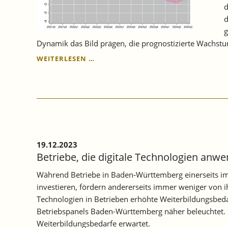
d
d
g
Dynamik das Bild prägen, die prognostizierte Wachstu
KONJUNKTUR
WEITERLESEN …
BADEN-
WÜRTTEMBERG:
BADEN-
WÜRTTEMBERGISCHE
WIRTSCHAFT
IM
KRIECHGANG.
19.12.2023
Betriebe, die digitale Technologien anw
Während Betriebe in Baden‐Württemberg einerseits im
investieren, fördern andererseits immer weniger von 
Technologien in Betrieben erhöhte Weiterbildungsbed
Betriebspanels Baden-Württemberg näher beleuchtet. I
Weiterbildungsbedarfe erwartet.