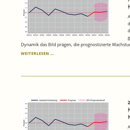
A
d
d
g
Dynamik das Bild prägen, die prognostizierte Wachstu
KONJUNKTUR
WEITERLESEN …
BADEN-
WÜRTTEMBERG:
BADEN-
WÜRTTEMBERGISCHE
WIRTSCHAFT
IM
KRIECHGANG.
2
A