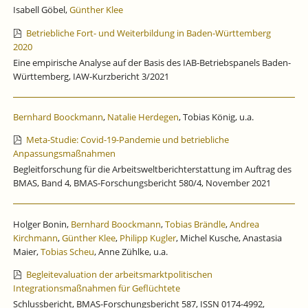
Isabell Göbel,
Günther Klee
Betriebliche Fort- und Weiterbildung in Baden-Württemberg
2020
Eine empirische Analyse auf der Basis des IAB-Betriebspanels Baden-
Württemberg, IAW-Kurzbericht 3/2021
Bernhard Boockmann
,
Natalie Herdegen
, Tobias König, u.a.
Meta-Studie: Covid-19-Pandemie und betriebliche
Anpassungsmaßnahmen
Begleitforschung für die Arbeitsweltberichterstattung im Auftrag des
BMAS, Band 4, BMAS-Forschungsbericht 580/4, November 2021
Holger Bonin,
Bernhard Boockmann
,
Tobias Brändle
,
Andrea
Kirchmann
,
Günther Klee
,
Philipp Kugler
, Michel Kusche, Anastasia
Maier,
Tobias Scheu
, Anne Zühlke, u.a.
Begleitevaluation der arbeitsmarktpolitischen
Integrationsmaßnahmen für Geflüchtete
Schlussbericht, BMAS-Forschungsbericht 587, ISSN 0174-4992,