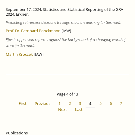
September 17, 2024: Statistics and Statistical Reporting of the GRV
2024, Erkner.
Predicting retirement decisions through machine learning (in German).
Prof. Dr. Bernhard Boockmann
[IAW]
Effects of pension reforms against the background of a changing world of
work (in German).
Martin Kroczek
[IAW]
Page 4 of 13
First
Previous
1
2
3
4
5
6
7
Next
Last
Publications