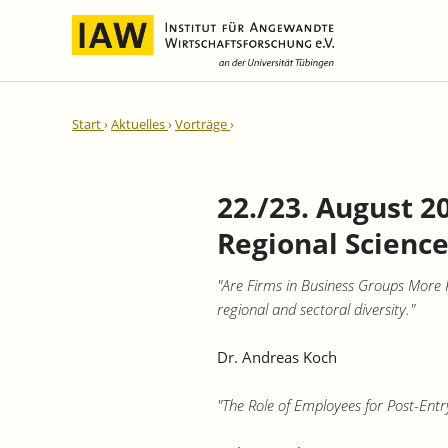
Internationale Integration und
IAW-Gutachten
Team
Start
Aktuelles
Vorträge
Regionale Entwicklung
Direktoren und Geschäftsführung
Laufende Projekte
IAW-Reihen
Wissenschaftliche Mitarbeiter und
Abgeschlossene Projekte
Mitarbeiterinnen
22./23. August 
IAW-Diskussionspapiere
Research Fellows
Regional Science
IAW-Kurzberichte
Sekretariat und IT
IAW-Forschungsberichte
"Are Firms in Business Groups More P
Studentische Hilfskräfte,
IAW-Policy Reports
regional and sectoral diversity."
Praktikantinnen und Praktikanten
IAW-Impulse
Dr. Andreas Koch
IAW-News
"The Role of Employees for Post-Ent