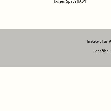
Jochen Späth [IAW]
Institut für
Schaffhau