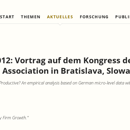
START
THEMEN
AKTUELLES
FORSCHUNG
PUBL
Arbeitsmärkte und Soziale
Institut
Referierte Veröffentlichungen
Unternehmensdynamik u
IAW Netzwerk
Sicherung
Strukturwandel
Vorstand und Kuratorium
Institutionen (national)
Laufende Projekte
Laufende Projekte
IAW-Tätigkeitsberichte
Wissenschaftlicher Beirat
Institutionen (internationa
Abgeschlossene Projekte
Abgeschlossene Projekte
2012: Vortrag auf dem Kongress 
Firmenmitglieder
Netzwerk Bessere Rechts
und Bürokratieabbau
 Association in Bratislava, Slowa
Persönliche Mitglieder
Ehrenmitglieder
roductive? An empirical analysis based on German micro-level data wit
Satzung
Norbert-Kloten-Preis
ry Firm Growth."