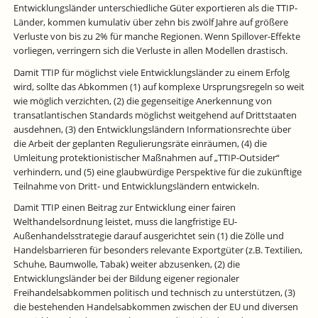
Entwicklungsländer unterschiedliche Güter exportieren als die TTIP-
Länder, kommen kumulativ über zehn bis zwölf Jahre auf größere
Verluste von bis zu 2% für manche Regionen. Wenn Spillover-Effekte
vorliegen, verringern sich die Verluste in allen Modellen drastisch.
Damit TTIP für möglichst viele Entwicklungsländer zu einem Erfolg
wird, sollte das Abkommen (1) auf komplexe Ursprungsregeln so weit
wie möglich verzichten, (2) die gegenseitige Anerkennung von
transatlantischen Standards möglichst weitgehend auf Drittstaaten
ausdehnen, (3) den Entwicklungsländern Informationsrechte über
die Arbeit der geplanten Regulierungsräte einräumen, (4) die
Umleitung protektionistischer Maßnahmen auf „TTIP-Outsider“
verhindern, und (5) eine glaubwürdige Perspektive für die zukünftige
Teilnahme von Dritt- und Entwicklungsländern entwickeln.
Damit TTIP einen Beitrag zur Entwicklung einer fairen
Welthandelsordnung leistet, muss die langfristige EU-
Außenhandelsstrategie darauf ausgerichtet sein (1) die Zölle und
Handelsbarrieren für besonders relevante Exportgüter (z.B. Textilien,
Schuhe, Baumwolle, Tabak) weiter abzusenken, (2) die
Entwicklungsländer bei der Bildung eigener regionaler
Freihandelsabkommen politisch und technisch zu unterstützen, (3)
die bestehenden Handelsabkommen zwischen der EU und diversen