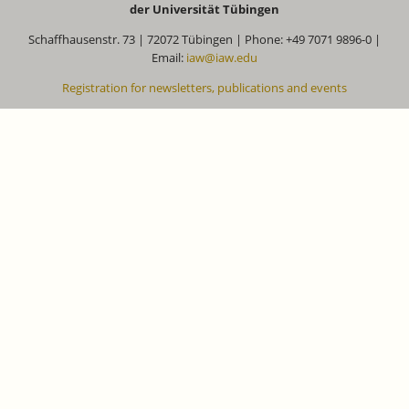
der Universität Tübingen
Schaffhausenstr. 73 | 72072 Tübingen | Phone: +49 7071 9896-0 |
Email:
iaw@iaw.edu
Registration for newsletters, publications and events