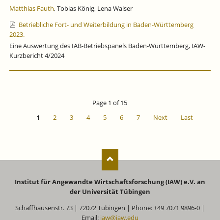
Matthias Fauth
, Tobias König, Lena Walser
Betriebliche Fort- und Weiterbildung in Baden-Württemberg
2023.
Eine Auswertung des IAB-Betriebspanels Baden-Württemberg, IAW-
Kurzbericht 4/2024
Page 1 of 15
1
2
3
4
5
6
7
Next
Last
Institut für Angewandte Wirtschaftsforschung (IAW) e.V. an
der Universität Tübingen
Schaffhausenstr. 73 | 72072 Tübingen | Phone: +49 7071 9896-0 |
Email:
iaw@iaw.edu