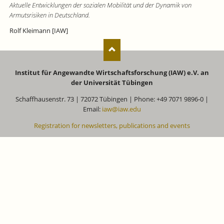
Aktuelle Entwicklungen der sozialen Mobilität und der Dynamik von
Armutsrisiken in Deutschland.
Rolf Kleimann [IAW]
Institut für Angewandte Wirtschaftsforschung (IAW) e.V. an
der Universität Tübingen
Schaffhausenstr. 73 | 72072 Tübingen | Phone: +49 7071 9896-0 |
Email:
iaw@iaw.edu
Registration for newsletters, publications and events