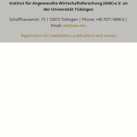
Institut für Angewandte Wirtschaftsforschung (IAW) e.V. an
der Universität Tübingen
Schaffhausenstr. 73 | 72072 Tübingen | Phone: +49 7071 9896-0 |
Email:
iaw@iaw.edu
Registration for newsletters, publications and events