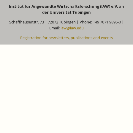
Institut für Angewandte Wirtschaftsforschung (IAW) e.V. an
der Universität Tübingen
Schaffhausenstr. 73 | 72072 Tübingen | Phone: +49 7071 9896-0 |
Email:
iaw@iaw.edu
Registration for newsletters, publications and events