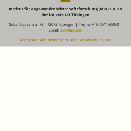
Institut für Angewandte Wirtschaftsforschung (IAW) e.V. an
der Universität Tübingen
Schaffhausenstr. 73 | 72072 Tübingen | Phone: +49 7071 9896-0 |
Email:
iaw@iaw.edu
Registration for newsletters, publications and events