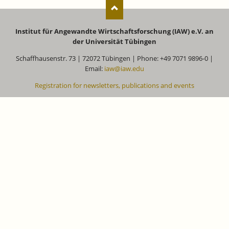
Institut für Angewandte Wirtschaftsforschung (IAW) e.V. an
der Universität Tübingen
Schaffhausenstr. 73 | 72072 Tübingen | Phone: +49 7071 9896-0 |
Email:
iaw@iaw.edu
Registration for newsletters, publications and events