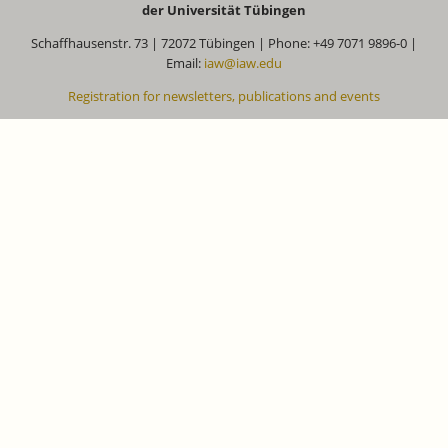
der Universität Tübingen
Schaffhausenstr. 73 | 72072 Tübingen | Phone: +49 7071 9896-0 |
Email:
iaw@iaw.edu
Registration for newsletters, publications and events