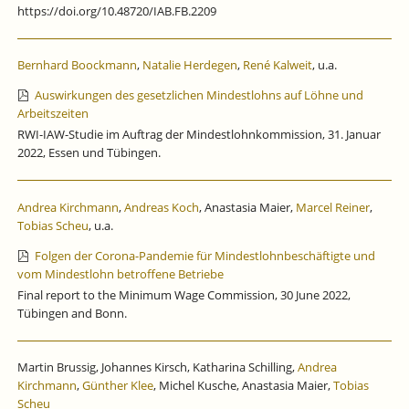
https://doi.org/10.48720/IAB.FB.2209
Bernhard Boockmann
,
Natalie Herdegen
,
René Kalweit
, u.a.
Auswirkungen des gesetzlichen Mindestlohns auf Löhne und
Arbeitszeiten
RWI-IAW-Studie im Auftrag der Mindestlohnkommission, 31. Januar
2022, Essen und Tübingen.
Andrea Kirchmann
,
Andreas Koch
, Anastasia Maier,
Marcel Reiner
,
Tobias Scheu
, u.a.
Folgen der Corona-Pandemie für Mindestlohnbeschäftigte und
vom Mindestlohn betroffene Betriebe
Final report to the Minimum Wage Commission, 30 June 2022,
Tübingen and Bonn.
Martin Brussig, Johannes Kirsch, Katharina Schilling,
Andrea
Kirchmann
,
Günther Klee
, Michel Kusche, Anastasia Maier,
Tobias
Scheu