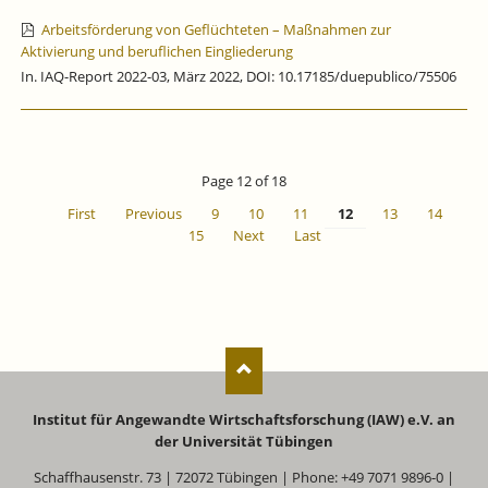
Arbeitsförderung von Geflüchteten – Maßnahmen zur
Aktivierung und beruflichen Eingliederung
In. IAQ-Report 2022-03, März 2022, DOI: 10.17185/duepublico/75506
Page 12 of 18
First
Previous
9
10
11
12
13
14
15
Next
Last
Institut für Angewandte Wirtschaftsforschung (IAW) e.V. an
der Universität Tübingen
Schaffhausenstr. 73 | 72072 Tübingen | Phone: +49 7071 9896-0 |