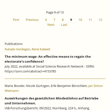
Page 9 of 13
First
Previous
6
7
8
9
10
11
12
Next
Last
Publications
Natalie Herdegen
,
René Kalweit
The minimum wage: An effective means to regain the
electorate’s confidence?
July 2022, available at Social Science Research Network - SSRN:
https://ssrn.com/abstract=4153785
Mario Bossler, Nicole Gürtzgen, Erik-Benjamin Börschlein,
Jan Simon
Wiemann
Auswirkungen des gesetzlichen Mindestlohns auf Betriebe
und Unternehmen.
IAB-Forschungsbericht, 09/2022, Nürnberg, 224 S., Anhang.