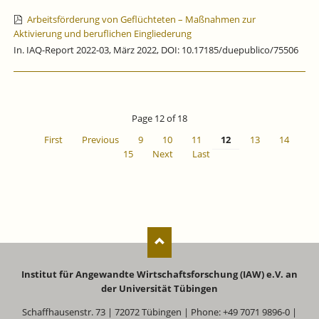
Arbeitsförderung von Geflüchteten – Maßnahmen zur
Aktivierung und beruflichen Eingliederung
In. IAQ-Report 2022-03, März 2022, DOI: 10.17185/duepublico/75506
Page 12 of 18
First
Previous
9
10
11
12
13
14
15
Next
Last
Institut für Angewandte Wirtschaftsforschung (IAW) e.V. an
der Universität Tübingen
Schaffhausenstr. 73 | 72072 Tübingen | Phone: +49 7071 9896-0 |