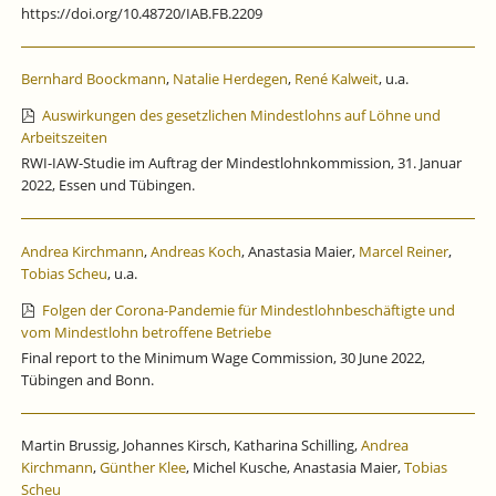
https://doi.org/10.48720/IAB.FB.2209
Bernhard Boockmann
,
Natalie Herdegen
,
René Kalweit
, u.a.
Auswirkungen des gesetzlichen Mindestlohns auf Löhne und
Arbeitszeiten
RWI-IAW-Studie im Auftrag der Mindestlohnkommission, 31. Januar
2022, Essen und Tübingen.
Andrea Kirchmann
,
Andreas Koch
, Anastasia Maier,
Marcel Reiner
,
Tobias Scheu
, u.a.
Folgen der Corona-Pandemie für Mindestlohnbeschäftigte und
vom Mindestlohn betroffene Betriebe
Final report to the Minimum Wage Commission, 30 June 2022,
Tübingen and Bonn.
Martin Brussig, Johannes Kirsch, Katharina Schilling,
Andrea
Kirchmann
,
Günther Klee
, Michel Kusche, Anastasia Maier,
Tobias
Scheu