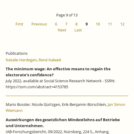
Page 9 of 13
First
Previous
6
7
8
9
10
11
12
Next
Last
Publications
Natalie Herdegen
,
René Kalweit
The minimum wage: An effective means to regain the
electorate’s confidence?
July 2022, available at Social Science Research Network - SSRN:
https://ssrn.com/abstract=4153785
Mario Bossler, Nicole Gürtzgen, Erik-Benjamin Börschlein,
Jan Simon
Wiemann
Auswirkungen des gesetzlichen Mindestlohns auf Betriebe
und Unternehmen.
IAB-Forschungsbericht, 09/2022, Nürnberg, 224 S., Anhang.