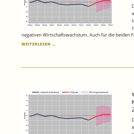
D
a
s
z
negativen Wirtschaftswachstum. Auch für die beiden F
KONJUNKTURPROGNOSE
WEITERLESEN …
BADEN-
WÜRTTEMBERG
FÜR
DAS
3.
QUARTAL
2024
–
1
KONJUNKTUR
IN
DER
KÄLTEZONE
D
a
s