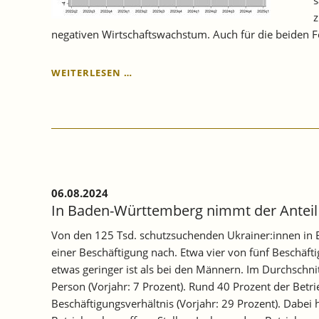
z
negativen Wirtschaftswachstum. Auch für die beiden F
KONJUNKTUR
WEITERLESEN …
BADEN-
WÜRTTEMBERG
IN
DER
KÄLTEZONE
–
PROGNOSE
FÜR
06.08.2024
DAS
In Baden-Württemberg nimmt der Anteil d
3.
QUARTAL
Von den 125 Tsd. schutzsuchenden Ukrainer:innen in B
2024.
einer Beschäftigung nach. Etwa vier von fünf Beschäfti
etwas geringer ist als bei den Männern. Im Durchschni
Person (Vorjahr: 7 Prozent). Rund 40 Prozent der Be
Beschäftigungsverhältnis (Vorjahr: 29 Prozent). Dabei 