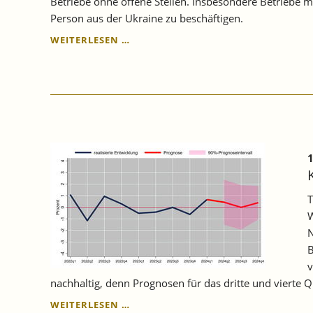
Betriebe ohne offene Stellen. Insbesondere Betriebe mi
Person aus der Ukraine zu beschäftigen.
IN
WEITERLESEN …
BADEN-
WÜRTTEMBERG
NIMMT
DER
ANTEIL
DER
BESCHÄFTIGTEN
UKRAINER:INNEN
1
STETIG
ZU.
T
W
N
B
v
nachhaltig, denn Prognosen für das dritte und vierte
KONJUNKTUR
WEITERLESEN …