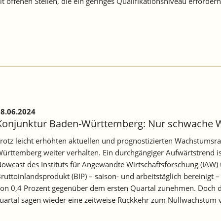
t offenen Stellen, die ein geringes Qualifikationsniveau erforder
8.06.2024
Konjunktur Baden-Württemberg: Nur schwache 
rotz leicht erhöhten aktuellen und prognostizierten Wachstumsrat
ürttemberg weiter verhalten. Ein durchgängiger Aufwärtstrend i
owcast des Instituts für Angewandte Wirtschaftsforschung (IAW)
ruttoinlandsprodukt (BIP) – saison- und arbeitstäglich bereinigt
on 0,4 Prozent gegenüber dem ersten Quartal zunehmen. Doch die
 Quartal sagen wieder eine zeitweise Rückkehr zum Nullwachstum 