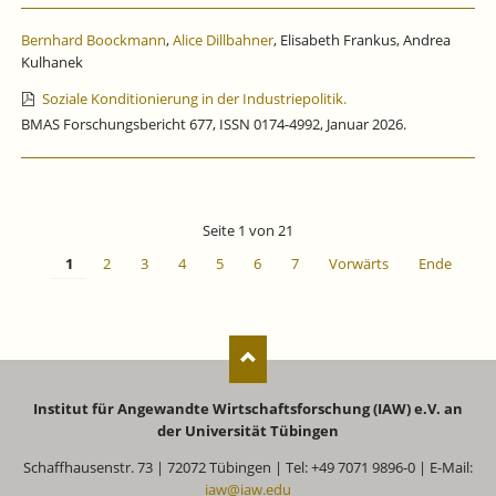
Bernhard Boockmann
,
Alice Dillbahner
, Elisabeth Frankus, Andrea
Kulhanek
Soziale Konditionierung in der Industriepolitik.
BMAS Forschungsbericht 677, ISSN 0174-4992, Januar 2026.
Seite 1 von 21
1
2
3
4
5
6
7
Vorwärts
Ende
Institut für Angewandte Wirtschaftsforschung (IAW) e.V. an
der Universität Tübingen
Schaffhausenstr. 73 | 72072 Tübingen | Tel: +49 7071 9896-0 | E-Mail:
iaw@iaw.edu