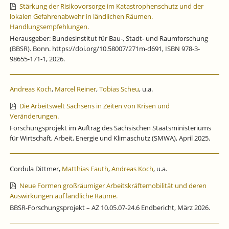
Stärkung der Risikovorsorge im Katastrophenschutz und der
lokalen Gefahrenabwehr in ländlichen Räumen.
Handlungsempfehlungen.
Herausgeber: Bundesinstitut für Bau-, Stadt- und Raumforschung
(BBSR). Bonn. https://doi.org/10.58007/271m-d691, ISBN 978-3-
98655-171-1, 2026.
Andreas Koch
,
Marcel Reiner
,
Tobias Scheu
, u.a.
Die Arbeitswelt Sachsens in Zeiten von Krisen und
Veränderungen.
Forschungsprojekt im Auftrag des Sächsischen Staatsministeriums
für Wirtschaft, Arbeit, Energie und Klimaschutz (SMWA), April 2025.
Cordula Dittmer,
Matthias Fauth
,
Andreas Koch
, u.a.
Neue Formen großräumiger Arbeitskräftemobilität und deren
Auswirkungen auf ländliche Räume.
BBSR-Forschungsprojekt – AZ 10.05.07-24.6 Endbericht, März 2026.