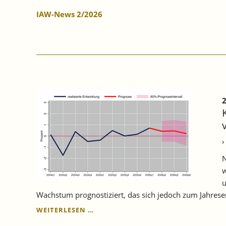
IAW-News 2/2026
2
›
N
w
u
Wachstum prognostiziert, das sich jedoch zum Jahres
KONJUNKTURPROGNOSE
WEITERLESEN …
BADEN-