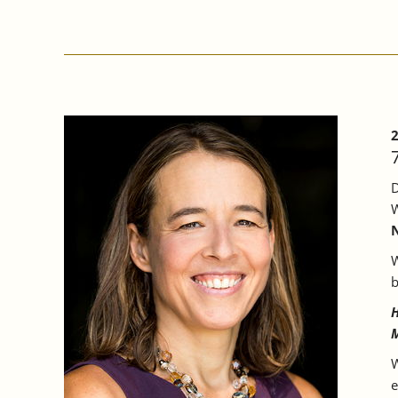
2
D
W
W
b
H
M
W
e