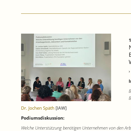
WÜRTTEMBERG
FÜR
DAS
2.
QUARTAL
2026:
LEBENSZEICHEN
1
VON
DER
KONJUNKTUR.
›
I
B
B
Dr. Jochen Späth
[IAW]
Podiumsdiskussion:
Welche Unterstützung benötigen Unternehmen von den Arbei