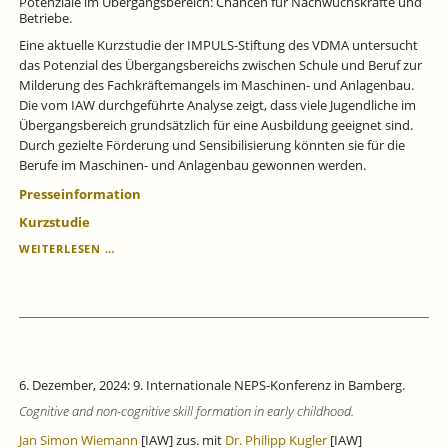
Potenziale im Übergangsbereich: Chancen für Nachwuchskräfte und
Betriebe.
Eine aktuelle Kurzstudie der IMPULS-Stiftung des VDMA untersucht
das Potenzial des Übergangsbereichs zwischen Schule und Beruf zur
Milderung des Fachkräftemangels im Maschinen- und Anlagenbau.
Die vom IAW durchgeführte Analyse zeigt, dass viele Jugendliche im
Übergangsbereich grundsätzlich für eine Ausbildung geeignet sind.
Durch gezielte Förderung und Sensibilisierung könnten sie für die
Berufe im Maschinen- und Anlagenbau gewonnen werden.
Presseinformation
Kurzstudie
POTENZIALE
WEITERLESEN …
IM
ÜBERGANGSBEREICH:
CHANCEN
FÜR
NACHWUCHSKRÄFTE
UND
BETRIEBE.
6. Dezember, 2024: 9. Internationale NEPS-Konferenz in Bamberg.
Cognitive and non-cognitive skill formation in early childhood.
Jan Simon Wiemann
[IAW] zus. mit
Dr. Philipp Kugler
[IAW]