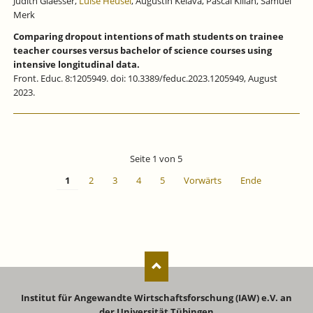
Judith Glaesser,
Luise Heusel
, Augustin Kelava, Pascal Kilian, Samuel
Merk
Comparing dropout intentions of math students on trainee
teacher courses versus bachelor of science courses using
intensive longitudinal data.
Front. Educ. 8:1205949. doi: 10.3389/feduc.2023.1205949, August
2023.
Seite 1 von 5
1
2
3
4
5
Vorwärts
Ende
Institut für Angewandte Wirtschaftsforschung (IAW) e.V. an
der Universität Tübingen