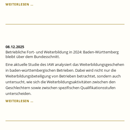
BETRIEBLICHE
WEITERLESEN …
AUSBILDUNG
IN
2024:
MEHR
AUSZUBILDENDE
WERDEN
ÜBERNOMMEN
–
08.12.2025
ABER
Betriebliche Fort- und Weiterbildung in 2024: Baden-Württemberg
WENIGER
bleibt über dem Bundesschnitt.
BETRIEBE
Eine aktuelle Studie des IAW analysiert das Weiterbildungsgeschehen
SIND
in baden-württembergischen Betrieben. Dabei wird nicht nur die
AUSBILDUNGSBERECHTIGT.
Weiterbildungsbeteiligung von Betrieben betrachtet, sondern auch
untersucht, wie sich die Weiterbildungsaktivitäten zwischen den
Geschlechtern sowie zwischen spezifischen Qualifikationsstufen
unterscheiden.
BETRIEBLICHE
WEITERLESEN …
FORT-
UND
WEITERBILDUNG
IN
2024: