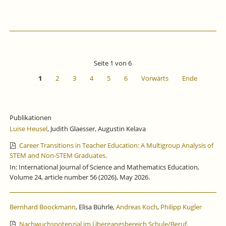
Seite 1 von 6
1
2
3
4
5
6
Vorwärts
Ende
Publikationen
Luise Heusel
, Judith Glaesser, Augustin Kelava
Career Transitions in Teacher Education: A Multigroup Analysis of
STEM and Non-STEM Graduates.
In: International Journal of Science and Mathematics Education,
Volume 24, article number 56 (2026), May 2026.
Bernhard Boockmann
, Elisa Bührle,
Andreas Koch
,
Philipp Kugler
Nachwuchspotenzial im Übergangsbereich Schule/Beruf.