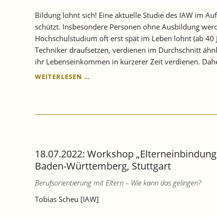
Bildung lohnt sich! Eine aktuelle Studie des IAW im A
schützt. Insbesondere Personen ohne Ausbildung werde
Hochschulstudium oft erst spät im Leben lohnt (ab 40 
Techniker draufsetzen, verdienen im Durchschnitt ähn
ihr Lebenseinkommen in kürzerer Zeit verdienen. Dah
NEUE
WEITERLESEN …
ERKENNTNISSE
ZUM
LEBENSEINKOMMEN
VON
BERUFSAUSBILDUNG
UND
HOCHSCHULSTUDIUM
18.07.2022: Workshop „Elterneinbindung 
IM
VERGLEICH:
Baden-Württemberg, Stuttgart
DIE
Berufsorientierung mit Eltern – Wie kann das gelingen?
ROLLE
VON
Tobias Scheu [IAW]
GESCHLECHT
UND