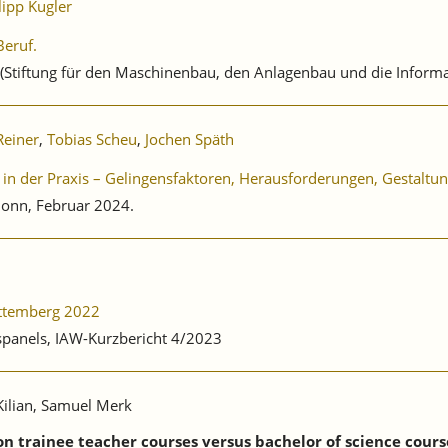
lipp Kugler
eruf.
 (Stiftung für den Maschinenbau, den Anlagenbau und die Informa
Reiner
,
Tobias Scheu
,
Jochen Späth
in der Praxis – Gelingensfaktoren, Herausforderungen, Gestaltu
 Bonn, Februar 2024.
rttemberg 2022
bspanels, IAW-Kurzbericht 4/2023
 Kilian, Samuel Merk
 trainee teacher courses versus bachelor of science course