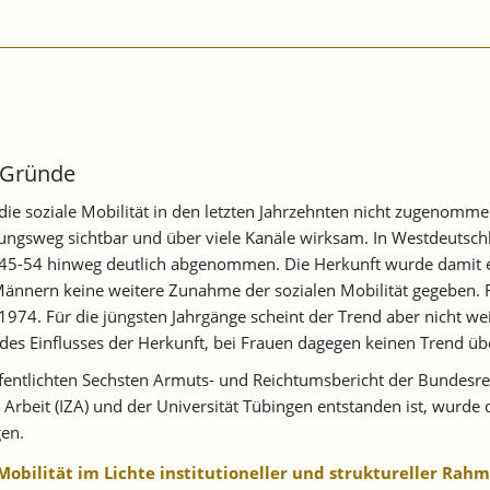
e Gründe
e soziale Mobilität in den letzten Jahrzehnten nicht zugenommen
ldungsweg sichtbar und über viele Kanäle wirksam. In Westdeuts
945-54 hinweg deutlich abgenommen. Die Herkunft wurde damit et
Männern keine weitere Zunahme der sozialen Mobilität gegeben. F
1974. Für die jüngsten Jahrgänge scheint der Trend aber nicht wei
es Einflusses der Herkunft, bei Frauen dagegen keinen Trend über
öffentlichten Sechsten Armuts- und Reichtumsbericht der Bunde
r Arbeit (IZA) und der Universität Tübingen entstanden ist, wur
gen.
Mobilität im Lichte institutioneller und struktureller Ra