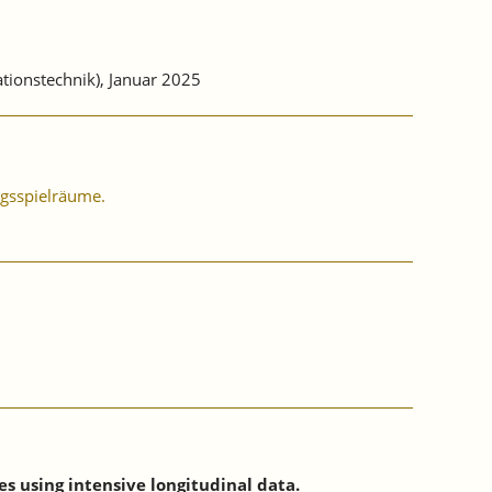
tionstechnik), Januar 2025
ngsspielräume.
s using intensive longitudinal data.