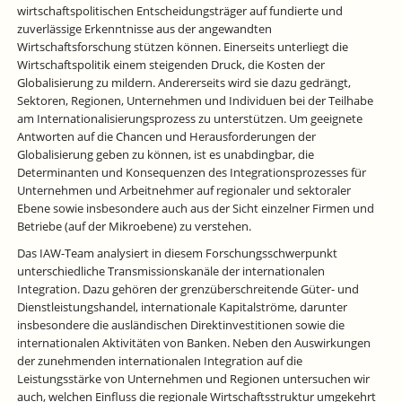
wirtschafts­politischen Entscheidungsträger auf fundierte und
zuverlässige Erkenntnisse aus der angewandten
Wirtschaftsforschung stützen können. Einerseits unterliegt die
Wirtschaftspolitik einem steigenden Druck, die Kosten der
Globalisierung zu mildern. Andererseits wird sie dazu gedrängt,
Sektoren, Regionen, Unternehmen und Individuen bei der Teilhabe
am Internationalisierungsprozess zu unter­stützen. Um geeignete
Antworten auf die Chancen und Herausforderungen der
Globalisierung geben zu können, ist es unabdingbar, die
Determinanten und Konsequenzen des Integrationsprozesses für
Unternehmen und Arbeitnehmer auf regionaler und sektoraler
Ebene sowie insbesondere auch aus der Sicht einzelner Firmen und
Betriebe (auf der Mikroebene) zu verstehen.
Das IAW-Team analysiert in diesem Forschungsschwerpunkt
unterschiedliche Transmissionskanäle der internationalen
Integration. Dazu gehören der grenz­über­schreitende Güter- und
Dienstleis­tungshandel, internationale Kapitalströme, darunter
insbesondere die aus­ländischen Direktinvestitionen sowie die
internationalen Aktivitäten von Banken. Neben den Auswirkungen
der zunehmenden internationalen Integration auf die
Leistungsstärke von Unternehmen und Regionen untersuchen wir
auch, welchen Einfluss die regionale Wirtschaftsstruktur umgekehrt