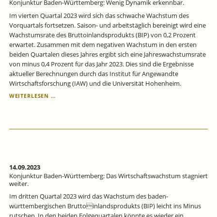
Konjunktur Baden-Württemberg: Wenig Dynamik erkennbar.
Im vierten Quartal 2023 wird sich das schwache Wachstum des
Vorquartals fortsetzen. Saison- und arbeitstäglich bereinigt wird eine
Wachstumsrate des Bruttoinlandsprodukts (BIP) von 0,2 Prozent
erwartet. Zusammen mit dem negativen Wachstum in den ersten
beiden Quartalen dieses Jahres ergibt sich eine Jahreswachstumsrate
von minus 0,4 Prozent für das Jahr 2023. Dies sind die Ergebnisse
aktueller Berechnungen durch das Institut für Angewandte
Wirtschaftsforschung (IAW) und die Universität Hohenheim.
KONJUNKTUR
WEITERLESEN …
BADEN-
WÜRTTEMBERG:
WENIG
DYNAMIK
ERKENNBAR.
14.09.2023
Konjunktur Baden-Württemberg: Das Wirtschaftswachstum stagniert
weiter.
Im dritten Quartal 2023 wird das Wachstum des baden-
württembergischen Bruttoinlandsprodukts (BIP) leicht ins Minus
rutschen. In den beiden Folgequartalen könnte es wieder ein