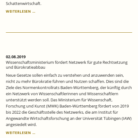
Schattenwirtschaft.
TROTZ
WEITERLESEN …
VERLANGSAMTEN
WIRTSCHAFTSWACHSTUMS
IM
JAHR
2020
WEITERER
RÜCKGANG
DER
02.08.2019
SCHATTENWIRTSCHAFT
Wissenschaftsministerium fördert Netzwerk für gute Rechtsetzung
IN
und Bürokratieabbau
DEUTSCHLAND
Neue Gesetze sollen einfach zu verstehen und anzuwenden sein,
nicht zu mehr Bürokratie führen und Nutzen schaffen. Dies sind die
Ziele des Normenkontrollrats Baden-Württemberg, der künftig durch
ein Netzwerk von Wissenschaftlerinnen und Wissenschaftlern
unterstützt werden soll. Das Ministerium für Wissenschaft,
Forschung und Kunst (MWK) Baden-Württemberg fördert von 2019
bis 2022 die Geschäftsstelle des Netzwerks, die am Institut für
Angewandte Wirtschaftsforschung an der Universität Tübingen (IAW)
angesiedelt wird.
WISSENSCHAFTSMINISTERIUM
WEITERLESEN …
FÖRDERT