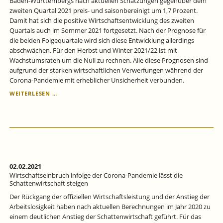
Baden-Württembergs nach aktuellen Schätzungen gegenüber dem
BLEIBT
zweiten Quartal 2021 preis- und saisonbereinigt um 1,7 Prozent.
ZUNÄCHST
Damit hat sich die positive Wirtschaftsentwicklung des zweiten
BEIM
Quartals auch im Sommer 2021 fortgesetzt. Nach der Prognose für
NULLWACHSTUM
die beiden Folgequartale wird sich diese Entwicklung allerdings
abschwächen. Für den Herbst und Winter 2021/22 ist mit
Wachstumsraten um die Null zu rechnen. Alle diese Prognosen sind
aufgrund der starken wirtschaftlichen Verwerfungen während der
Corona-Pandemie mit erheblicher Unsicherheit verbunden.
MIT
WEITERLESEN …
GEBREMSTER
KRAFT
AUS
DER
CORONA-
KRISE
-
NOWCAST
02.02.2021
UND
Wirtschaftseinbruch infolge der Corona-Pandemie lässt die
PROGNOSE
Schattenwirtschaft steigen
DES
Der Rückgang der offiziellen Wirtschaftsleistung und der Anstieg der
BIP
Arbeitslosigkeit haben nach aktuellen Berechnungen im Jahr 2020 zu
FÜR
einem deutlichen Anstieg der Schattenwirtschaft geführt. Für das
BADEN-