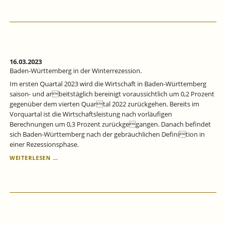
WÜRTTEMBERG:
DIE
SCHWÄCHEPHASE
HÄLT
AN.
16.03.2023
Baden-Württemberg in der Winterrezession.
Im ersten Quartal 2023 wird die Wirtschaft in Baden-Württemberg
saison- und arbeitstäglich bereinigt voraussichtlich um 0,2 Prozent
gegenüber dem vierten Quartal 2022 zurückgehen. Bereits im
Vorquartal ist die Wirtschaftsleistung nach vorläufigen
Berechnungen um 0,3 Prozent zurückgegangen. Danach befindet
sich Baden-Württemberg nach der gebräuchlichen Definition in
einer Rezessionsphase.
BADEN-
WEITERLESEN …
WÜRTTEMBERG
IN
DER
WINTERREZESSION.