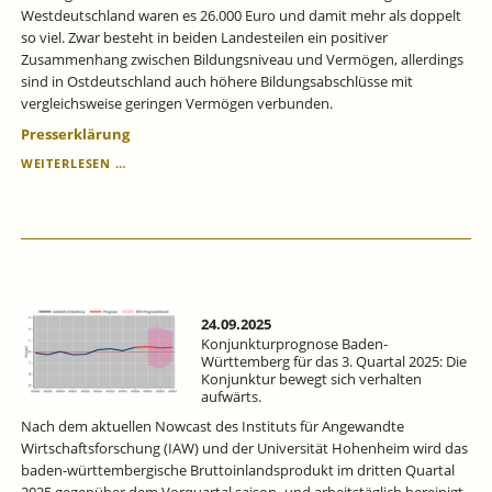
Westdeutschland waren es 26.000 Euro und damit mehr als doppelt
so viel. Zwar besteht in beiden Landesteilen ein positiver
Zusammenhang zwischen Bildungsniveau und Vermögen, allerdings
sind in Ostdeutschland auch höhere Bildungsabschlüsse mit
vergleichsweise geringen Vermögen verbunden.
Presserklärung
VERMÖGENSUNTERSCHIEDE
WEITERLESEN …
ZWISCHEN
OST-
UND
WESTDEUTSCHLAND:
POTENZIALE
FÜR
DIE
WEITERENTWICKLUNG
24.09.2025
STAATLICHER
Konjunkturprognose Baden-
FÖRDERUNG.
Württemberg für das 3. Quartal 2025: Die
Konjunktur bewegt sich verhalten
aufwärts.
Nach dem aktuellen Nowcast des Instituts für Angewandte
Wirtschaftsforschung (IAW) und der Universität Hohenheim wird das
baden-württembergische Bruttoinlandsprodukt im dritten Quartal