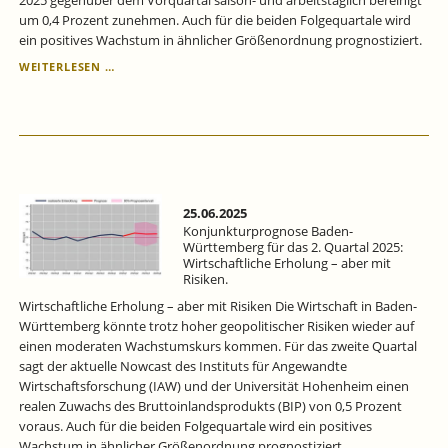
2025 gegenüber dem Vorquartal saison- und arbeitstäglich bereinigt
um 0,4 Prozent zunehmen. Auch für die beiden Folgequartale wird
ein positives Wachstum in ähnlicher Größenordnung prognostiziert.
KONJUNKTURPROGNOSE
WEITERLESEN …
BADEN-
WÜRTTEMBERG
FÜR
DAS
3.
QUARTAL
2025:
DIE
25.06.2025
KONJUNKTUR
Konjunkturprognose Baden-
BEWEGT
Württemberg für das 2. Quartal 2025:
Wirtschaftliche Erholung – aber mit
SICH
Risiken.
VERHALTEN
AUFWÄRTS.
Wirtschaftliche Erholung – aber mit Risiken Die Wirtschaft in Baden-
Württemberg könnte trotz hoher geopolitischer Risiken wieder auf
einen moderaten Wachstumskurs kommen. Für das zweite Quartal
sagt der aktuelle Nowcast des Instituts für Angewandte
Wirtschaftsforschung (IAW) und der Universität Hohenheim einen
realen Zuwachs des Bruttoinlandsprodukts (BIP) von 0,5 Prozent
voraus. Auch für die beiden Folgequartale wird ein positives
Wachstum in ähnlicher Größenordnung prognostiziert.