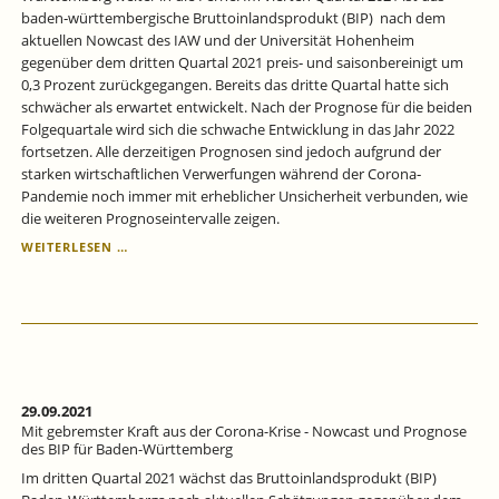
baden‐württembergische Bruttoinlandsprodukt (BIP) nach dem
aktuellen Nowcast des IAW und der Universität Hohenheim
gegenüber dem dritten Quartal 2021 preis‐ und saisonbereinigt um
0,3 Prozent zurückgegangen. Bereits das dritte Quartal hatte sich
schwächer als erwartet entwickelt. Nach der Prognose für die beiden
Folgequartale wird sich die schwache Entwicklung in das Jahr 2022
fortsetzen. Alle derzeitigen Prognosen sind jedoch aufgrund der
starken wirtschaftlichen Verwerfungen während der Corona‐
Pandemie noch immer mit erheblicher Unsicherheit verbunden, wie
die weiteren Prognoseintervalle zeigen.
VIERTES
WEITERLESEN …
QUARTAL
2021:
NOWCAST
UND
PROGNOSE
DES
BIP
FÜR
29.09.2021
BADEN‐
Mit gebremster Kraft aus der Corona-Krise - Nowcast und Prognose
WÜRTTEMBERG
des BIP für Baden-Württemberg
-
Im dritten Quartal 2021 wächst das Bruttoinlandsprodukt (BIP)
ES