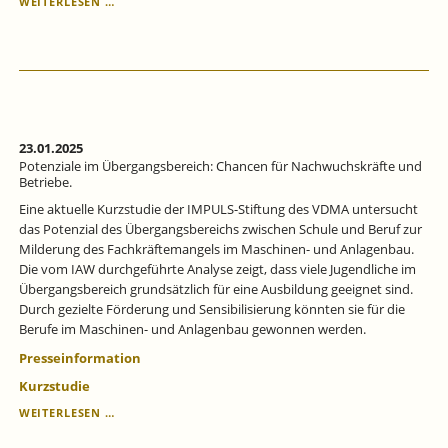
KONJUNKTURPROGNOSE
WEITERLESEN …
BADEN-
WÜRTTEMBERG
FÜR
DAS
1.
QUARTAL
2025:
POLITISCHE
23.01.2025
UNSICHERHEIT
Potenziale im Übergangsbereich: Chancen für Nachwuchskräfte und
ERSCHWERT
Betriebe.
PROGNOSEN.
Eine aktuelle Kurzstudie der IMPULS-Stiftung des VDMA untersucht
das Potenzial des Übergangsbereichs zwischen Schule und Beruf zur
Milderung des Fachkräftemangels im Maschinen- und Anlagenbau.
Die vom IAW durchgeführte Analyse zeigt, dass viele Jugendliche im
Übergangsbereich grundsätzlich für eine Ausbildung geeignet sind.
Durch gezielte Förderung und Sensibilisierung könnten sie für die
Berufe im Maschinen- und Anlagenbau gewonnen werden.
Presseinformation
Kurzstudie
POTENZIALE
WEITERLESEN …
IM
ÜBERGANGSBEREICH: