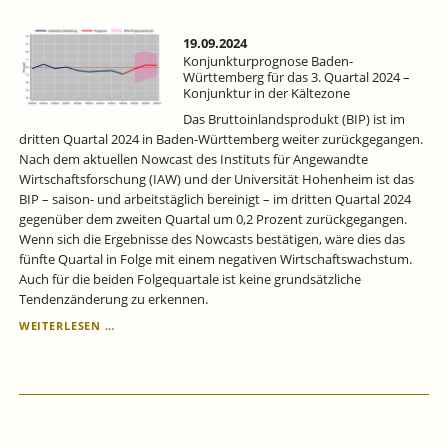
QUARTAL
2024
-
19.09.2024
KEIN
Konjunkturprognose Baden-
WACHSTUMSSCHUB
Württemberg für das 3. Quartal 2024 –
Konjunktur in der Kältezone
AM
JAHRESENDE.
Das Bruttoinlandsprodukt (BIP) ist im
dritten Quartal 2024 in Baden-Württemberg weiter zurückgegangen.
Nach dem aktuellen Nowcast des Instituts für Angewandte
Wirtschaftsforschung (IAW) und der Universität Hohenheim ist das
BIP – saison- und arbeitstäglich bereinigt – im dritten Quartal 2024
gegenüber dem zweiten Quartal um 0,2 Prozent zurückgegangen.
Wenn sich die Ergebnisse des Nowcasts bestätigen, wäre dies das
fünfte Quartal in Folge mit einem negativen Wirtschaftswachstum.
Auch für die beiden Folgequartale ist keine grundsätzliche
Tendenzänderung zu erkennen.
KONJUNKTURPROGNOSE
WEITERLESEN …
BADEN-
WÜRTTEMBERG
FÜR
DAS
3.
QUARTAL