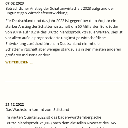
07.02.2023
Beträchtlicher Anstieg der Schattenwirtschaft 2023 aufgrund der
ungünstigen Wirtschaftsentwicklung
Für Deutschland und das Jahr 2023 ist gegenüber dem Vorjahr ein
starker Anstieg der Schattenwirtschaft um 60 Milliarden Euro (oder
von 9,4 % auf 10,2 % des Bruttoinlandsprodukts) zu erwarten. Dies ist
vor allem auf die prognostizierte ungünstige wirtschaftliche
Entwicklung zurückzuführen. In Deutschland nimmt die
Schattenwirtschaft aber weniger stark zu als in den meisten anderen
größeren Industrieländern.
BETRÄCHTLICHER
WEITERLESEN …
ANSTIEG
DER
SCHATTENWIRTSCHAFT
2023
AUFGRUND
DER
UNGÜNSTIGEN
WIRTSCHAFTSENTWICKLUNG
21.12.2022
Das Wachstum kommt zum Stillstand
Im vierten Quartal 2022 ist das baden-württembergische
Bruttoinlandsprodukt (BIP) nach dem aktuellen Nowcast des IAW