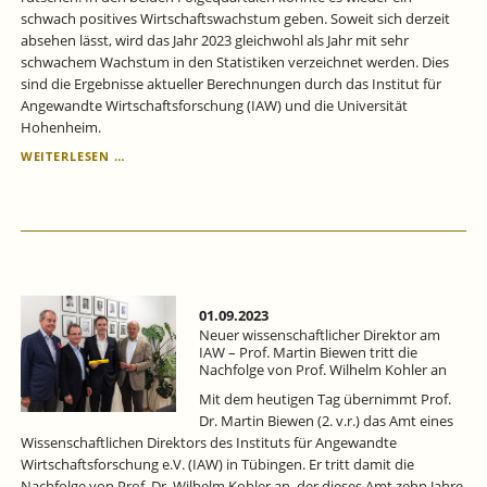
schwach positives Wirtschaftswachstum geben. Soweit sich derzeit
absehen lässt, wird das Jahr 2023 gleichwohl als Jahr mit sehr
schwachem Wachstum in den Statistiken verzeichnet werden. Dies
sind die Ergebnisse aktueller Berechnungen durch das Institut für
Angewandte Wirtschaftsforschung (IAW) und die Universität
Hohenheim.
KONJUNKTUR
WEITERLESEN …
BADEN-
WÜRTTEMBERG:
DAS
WIRTSCHAFTSWACHSTUM
STAGNIERT
WEITER.
01.09.2023
Neuer wissenschaftlicher Direktor am
IAW – Prof. Martin Biewen tritt die
Nachfolge von Prof. Wilhelm Kohler an
Mit dem heutigen Tag übernimmt Prof.
Dr. Martin Biewen (2. v.r.) das Amt eines
Wissenschaftlichen Direktors des Instituts für Angewandte
Wirtschaftsforschung e.V. (IAW) in Tübingen. Er tritt damit die
Nachfolge von Prof. Dr. Wilhelm Kohler an, der dieses Amt zehn Jahre