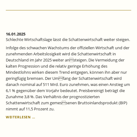
CHANCEN
FÜR
NACHWUCHSKRÄFTE
UND
BETRIEBE.
16.01.2025
Schlechte Wirtschaftslage lässt die Schattenwirtschaft weiter steigen.
Infolge des schwachen Wachstums der offiziellen Wirtschaft und der
zunehmenden Arbeitslosigkeit wird die Schattenwirtschaft in
Deutschland im Jahr 2025 weiter ansteigen. Die Vermeidung der
kalten Progression und die relativ geringe Erhöhung des
Mindestlohns wirken diesem Trend entgegen, können ihn aber nur
geringfügig bremsen. Der Umfang der Schattenwirtschaft wird
danach nominal auf 511 Mrd. Euro zunehmen, was einen Anstieg um
6,1 % gegenüber dem Vorjahr bedeutet. Preisbereinigt beträgt die
Zunahme 3,8 %. Das Verhältnis der prognostizierten
Schattenwirtschaft zum gemessenen Bruttoinlandsprodukt (BIP)
nimmt auf 11,5 Prozent zu.
SCHLECHTE
WEITERLESEN …
WIRTSCHAFTSLAGE
LÄSST
DIE