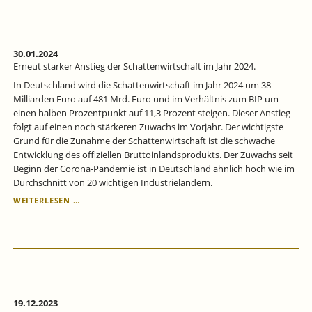
STÄRKEN
DIE
ARBEITSMARKTINTEGRATION
ABER
NUR
30.01.2024
BEDINGT.
Erneut starker Anstieg der Schattenwirtschaft im Jahr 2024.
In Deutschland wird die Schattenwirtschaft im Jahr 2024 um 38
Milliarden Euro auf 481 Mrd. Euro und im Verhältnis zum BIP um
einen halben Prozentpunkt auf 11,3 Prozent steigen. Dieser Anstieg
folgt auf einen noch stärkeren Zuwachs im Vorjahr. Der wichtigste
Grund für die Zunahme der Schattenwirtschaft ist die schwache
Entwicklung des offiziellen Bruttoinlandsprodukts. Der Zuwachs seit
Beginn der Corona-Pandemie ist in Deutschland ähnlich hoch wie im
Durchschnitt von 20 wichtigen Industrieländern.
ERNEUT
WEITERLESEN …
STARKER
ANSTIEG
DER
SCHATTENWIRTSCHAFT
IM
JAHR
2024.
19.12.2023