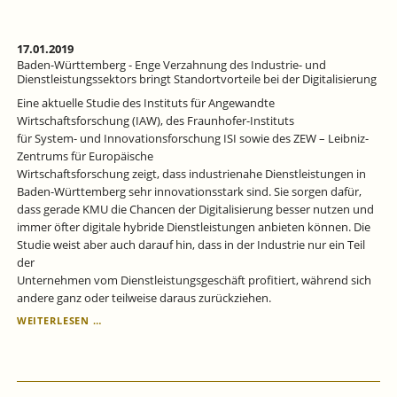
ZU
EINEM
WEITEREN
17.01.2019
RÜCKGANG
Baden-Württemberg - Enge Verzahnung des Industrie- und
DER
Dienstleistungssektors bringt Standortvorteile bei der Digitalisierung
SCHATTENWIRTSCHAFT
Eine aktuelle Studie des Instituts für Angewandte
Wirtschaftsforschung (IAW), des Fraunhofer-Instituts
für System- und Innovationsforschung ISI sowie des ZEW – Leibniz-
Zentrums für Europäische
Wirtschaftsforschung zeigt, dass industrienahe Dienstleistungen in
Baden-Württemberg sehr innovationsstark sind. Sie sorgen dafür,
dass gerade KMU die Chancen der Digitalisierung besser nutzen und
immer öfter digitale hybride Dienstleistungen anbieten können. Die
Studie weist aber auch darauf hin, dass in der Industrie nur ein Teil
der
Unternehmen vom Dienstleistungsgeschäft profitiert, während sich
andere ganz oder teilweise daraus zurückziehen.
BADEN-
WEITERLESEN …
WÜRTTEMBERG
-
ENGE
VERZAHNUNG