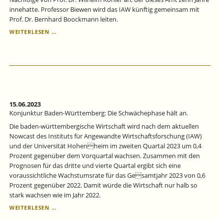
innehatte. Professor Biewen wird das IAW künftig gemeinsam mit
Prof. Dr. Bernhard Boockmann leiten.
NEUER
WEITERLESEN …
WISSENSCHAFTLICHER
DIREKTOR
AM
IAW
–
PROF.
MARTIN
BIEWEN
15.06.2023
TRITT
Konjunktur Baden-Württemberg: Die Schwächephase hält an.
DIE
Die baden-württembergische Wirtschaft wird nach dem aktuellen
NACHFOLGE
Nowcast des Instituts für Angewandte Wirtschaftsforschung (IAW)
VON
und der Universität Hohenheim im zweiten Quartal 2023 um 0,4
PROF.
Prozent gegenüber dem Vorquartal wachsen. Zusammen mit den
WILHELM
KOHLER
Prognosen für das dritte und vierte Quartal ergibt sich eine
AN
voraussichtliche Wachstumsrate für das Gesamtjahr 2023 von 0,6
Prozent gegenüber 2022. Damit würde die Wirtschaft nur halb so
stark wachsen wie im Jahr 2022.
KONJUNKTUR
WEITERLESEN …
BADEN-