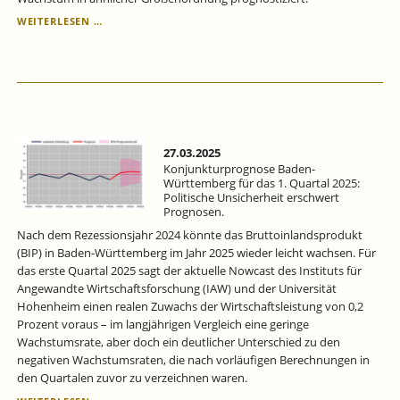
KONJUNKTURPROGNOSE
WEITERLESEN …
BADEN-
WÜRTTEMBERG
FÜR
DAS
2.
QUARTAL
2025:
WIRTSCHAFTLICHE
27.03.2025
ERHOLUNG
Konjunkturprognose Baden-
–
Württemberg für das 1. Quartal 2025:
Politische Unsicherheit erschwert
ABER
Prognosen.
MIT
RISIKEN.
Nach dem Rezessionsjahr 2024 könnte das Bruttoinlandsprodukt
(BIP) in Baden-Württemberg im Jahr 2025 wieder leicht wachsen. Für
das erste Quartal 2025 sagt der aktuelle Nowcast des Instituts für
Angewandte Wirtschaftsforschung (IAW) und der Universität
Hohenheim einen realen Zuwachs der Wirtschaftsleistung von 0,2
Prozent voraus ­– im langjährigen Vergleich eine geringe
Wachstumsrate, aber doch ein deutlicher Unterschied zu den
negativen Wachstumsraten, die nach vorläufigen Berechnungen in
den Quartalen zuvor zu verzeichnen waren.