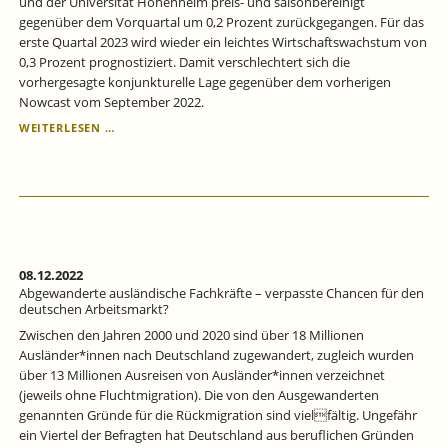
und der Universität Hohenheim preis- und saisonbereinigt
gegenüber dem Vorquartal um 0,2 Prozent zurückgegangen. Für das
erste Quartal 2023 wird wieder ein leichtes Wirtschaftswachstum von
0,3 Prozent prognostiziert. Damit verschlechtert sich die
vorhergesagte konjunkturelle Lage gegenüber dem vorherigen
Nowcast vom September 2022.
DAS
WEITERLESEN …
WACHSTUM
KOMMT
ZUM
STILLSTAND
08.12.2022
Abgewanderte ausländische Fachkräfte – verpasste Chancen für den
deutschen Arbeitsmarkt?
Zwischen den Jahren 2000 und 2020 sind über 18 Millionen
Ausländer*innen nach Deutschland zugewandert, zugleich wurden
über 13 Millionen Ausreisen von Ausländer*innen verzeichnet
(jeweils ohne Fluchtmigration). Die von den Ausgewanderten
genannten Gründe für die Rückmigration sind vielfältig. Ungefähr
ein Viertel der Befragten hat Deutschland aus beruflichen Gründen