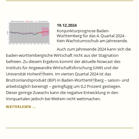
SCHATTENWIRTSCHAFT
WEITER
STEIGEN.
19.12.2024
Konjunkturprognose Baden-
Württemberg für das 4. Quartal 2024 -
Kein Wachstumsschub am Jahresende.
Auch zum Jahresende 2024 kann sich die
baden-württembergische Wirtschaft nicht aus der Stagnation
befreien. Zu diesem Ergebnis kommt der aktuelle Nowcast des
Instituts für Angewandte Wirtschaftsforschung (IAW) und der
Universität Hohenheim. Im vierten Quartal 2024 ist das
Bruttoinlandsprodukt (BIP) in Baden-Württemberg – saison- und
arbeitstäglich bereinigt – geringfügig um 0,2 Prozent gestiegen.
Dieser geringe Zuwachs kann die negative Entwicklung in den
Vorquartalen jedoch bei Weitem nicht wettmachen.
KONJUNKTURPROGNOSE
WEITERLESEN …
BADEN-
WÜRTTEMBERG
FÜR
DAS
4.