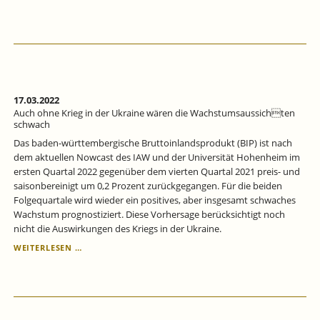
DER
KONJUNKTUR
LASTET
ERHEBLICHER
DRUCK
17.03.2022
Auch ohne Krieg in der Ukraine wären die Wachstumsaussichten
schwach
Das baden-württembergische Bruttoinlandsprodukt (BIP) ist nach
dem aktuellen Nowcast des IAW und der Universität Hohenheim im
ersten Quartal 2022 gegenüber dem vierten Quartal 2021 preis- und
saisonbereinigt um 0,2 Prozent zurückgegangen. Für die beiden
Folgequartale wird wieder ein positives, aber insgesamt schwaches
Wachstum prognostiziert. Diese Vorhersage berücksichtigt noch
nicht die Auswirkungen des Kriegs in der Ukraine.
AUCH
WEITERLESEN …
OHNE
KRIEG
IN
DER
UKRAINE