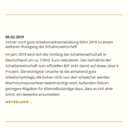
NETZWERK
FÜR
GUTE
RECHTSETZUNG
UND
BÜROKRATIEABBAU
06.02.2019
Immer noch gute Arbeitsmarktentwicklung führt 2019 zu einem
weiteren Rückgang der Schattenwirtschaft
Im Jahr 2019 wird sich der Umfang der Schattenwirtschaft in
Deutschland um ca. 5 Mrd. Euro reduzieren. Das Verhältnis der
Schattenwirtschaft zum offiziellen BIP sinkt damit auf etwas über 9
Prozent. Die wichtigste Ursache ist die anhaltend gute
Arbeitsmarktlage, die bisher nicht von den schwächer werden
Wachstumsaussichten beeinträchtigt wird. Außerdem führen
geringere Abgaben für Kleinselbständige dazu, dass es sich eher
lohnt, ein Gewerbe anzumelden.
IMMER
WEITERLESEN …
NOCH
GUTE
ARBEITSMARKTENTWICKLUNG
FÜHRT
2019