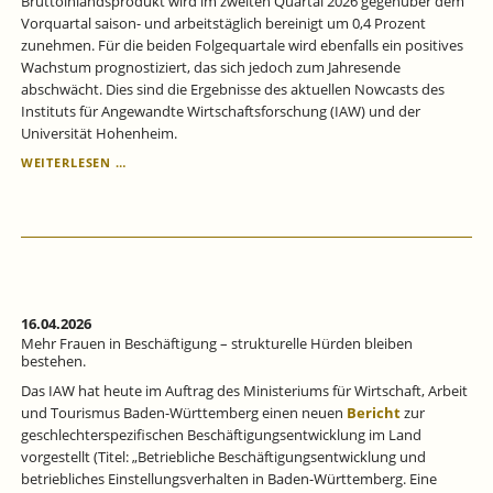
Bruttoinlandsprodukt wird im zweiten Quartal 2026 gegenüber dem
Vorquartal saison- und arbeitstäglich bereinigt um 0,4 Prozent
zunehmen. Für die beiden Folgequartale wird ebenfalls ein positives
Wachstum prognostiziert, das sich jedoch zum Jahresende
abschwächt. Dies sind die Ergebnisse des aktuellen Nowcasts des
Instituts für Angewandte Wirtschaftsforschung (IAW) und der
Universität Hohenheim.
KONJUNKTURPROGNOSE
WEITERLESEN …
BADEN-
WÜRTTEMBERG
FÜR
DAS
2.
QUARTAL
2026:
LEBENSZEICHEN
16.04.2026
VON
Mehr Frauen in Beschäftigung – strukturelle Hürden bleiben
DER
bestehen.
KONJUNKTUR.
Das IAW hat heute im Auftrag des Ministeriums für Wirtschaft, Arbeit
und Tourismus Baden-Württemberg einen neuen
Bericht
zur
geschlechterspezifischen Beschäftigungsentwicklung im Land
vorgestellt (Titel: „Betriebliche Beschäftigungsentwicklung und
betriebliches Einstellungsverhalten in Baden-Württemberg. Eine