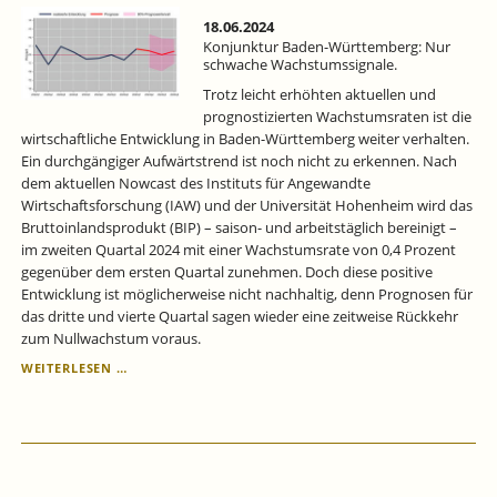
2024
–
18.06.2024
KONJUNKTUR
Konjunktur Baden-Württemberg: Nur
IN
schwache Wachstumssignale.
DER
Trotz leicht erhöhten aktuellen und
KÄLTEZONE
prognostizierten Wachstumsraten ist die
wirtschaftliche Entwicklung in Baden-Württemberg weiter verhalten.
Ein durchgängiger Aufwärtstrend ist noch nicht zu erkennen. Nach
dem aktuellen Nowcast des Instituts für Angewandte
Wirtschaftsforschung (IAW) und der Universität Hohenheim wird das
Bruttoinlandsprodukt (BIP) – saison- und arbeitstäglich bereinigt –
im zweiten Quartal 2024 mit einer Wachstumsrate von 0,4 Prozent
gegenüber dem ersten Quartal zunehmen. Doch diese positive
Entwicklung ist möglicherweise nicht nachhaltig, denn Prognosen für
das dritte und vierte Quartal sagen wieder eine zeitweise Rückkehr
zum Nullwachstum voraus.
KONJUNKTUR
WEITERLESEN …
BADEN-
WÜRTTEMBERG:
NUR
SCHWACHE
WACHSTUMSSIGNALE.