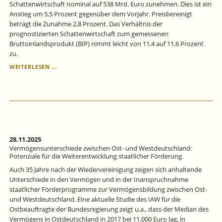
Schattenwirtschaft nominal auf 538 Mrd. Euro zunehmen. Dies ist ein
Anstieg um 5,5 Prozent gegenüber dem Vorjahr. Preisbereinigt
beträgt die Zunahme 2,8 Prozent. Das Verhältnis der
prognostizierten Schattenwirtschaft zum gemessenen
Bruttoinlandsprodukt (BIP) nimmt leicht von 11,4 auf 11,6 Prozent
zu.
SCHATTENWIRTSCHAFT
WEITERLESEN …
2026
WEITER
MIT
LEICHT
STEIGENDER
TENDENZ.
28.11.2025
Vermögensunterschiede zwischen Ost- und Westdeutschland:
Potenziale für die Weiterentwicklung staatlicher Förderung.
Auch 35 Jahre nach der Wiedervereinigung zeigen sich anhaltende
Unterschiede in den Vermögen und in der Inanspruchnahme
staatlicher Förderprogramme zur Vermögensbildung zwischen Ost-
und Westdeutschland. Eine aktuelle Studie des IAW für die
Ostbeauftragte der Bundesregierung zeigt u.a., dass der Median des
Vermögens in Ostdeutschland in 2017 bei 11.000 Euro lag, in