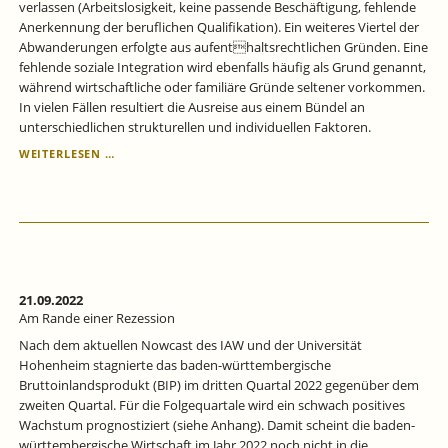
verlassen (Arbeitslosigkeit, keine passende Beschäftigung, fehlende
Anerkennung der beruflichen Qualifikation). Ein weiteres Viertel der
Abwanderungen erfolgte aus aufenthaltsrechtlichen Gründen. Eine
fehlende soziale Integration wird ebenfalls häufig als Grund genannt,
während wirtschaftliche oder familiäre Gründe seltener vorkommen.
In vielen Fällen resultiert die Ausreise aus einem Bündel an
unterschiedlichen strukturellen und individuellen Faktoren.
ABGEWANDERTE
WEITERLESEN …
AUSLÄNDISCHE
FACHKRÄFTE
–
VERPASSTE
CHANCEN
FÜR
DEN
DEUTSCHEN
21.09.2022
ARBEITSMARKT?
Am Rande einer Rezession
Nach dem aktuellen Nowcast des IAW und der Universität
Hohenheim stagnierte das baden-württembergische
Bruttoinlandsprodukt (BIP) im dritten Quartal 2022 gegenüber dem
zweiten Quartal. Für die Folgequartale wird ein schwach positives
Wachstum prognostiziert (siehe Anhang). Damit scheint die baden-
württembergische Wirtschaft im Jahr 2022 noch nicht in die