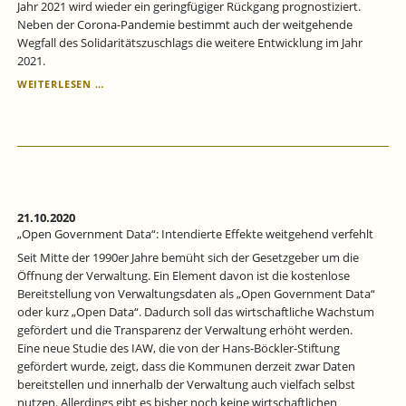
Jahr 2021 wird wieder ein geringfügiger Rückgang prognostiziert.
WÜRTTEMBERG
Neben der Corona-Pandemie bestimmt auch der weitgehende
Wegfall des Solidaritätszuschlags die weitere Entwicklung im Jahr
2021.
WIRTSCHAFTSEINBRUCH
WEITERLESEN …
INFOLGE
DER
CORONA-
PANDEMIE
LÄSST
DIE
SCHATTENWIRTSCHAFT
STEIGEN
21.10.2020
„Open Government Data“: Intendierte Effekte weitgehend verfehlt
Seit Mitte der 1990er Jahre bemüht sich der Gesetzgeber um die
Öffnung der Verwaltung. Ein Element davon ist die kostenlose
Bereitstellung von Verwaltungsdaten als „Open Government Data“
oder kurz „Open Data“. Dadurch soll das wirtschaftliche Wachstum
gefördert und die Transparenz der Verwaltung erhöht werden.
Eine neue Studie des IAW, die von der Hans-Böckler-Stiftung
gefördert wurde, zeigt, dass die Kommunen derzeit zwar Daten
bereitstellen und innerhalb der Verwaltung auch vielfach selbst
nutzen. Allerdings gibt es bisher noch keine wirtschaftlichen