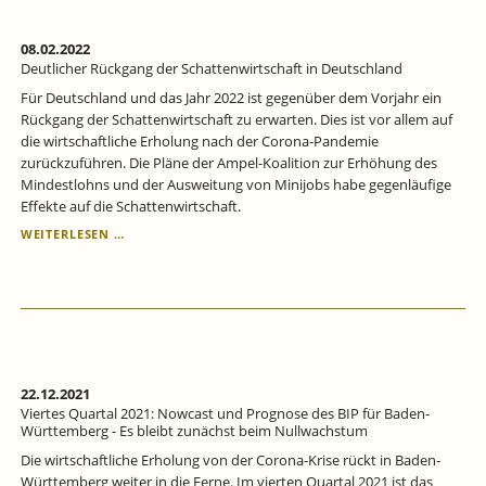
WÄREN
DIE
WACHSTUMSAUSSICHTEN
08.02.2022
SCHWACH
Deutlicher Rückgang der Schattenwirtschaft in Deutschland
Für Deutschland und das Jahr 2022 ist gegenüber dem Vorjahr ein
Rückgang der Schattenwirtschaft zu erwarten. Dies ist vor allem auf
die wirtschaftliche Erholung nach der Corona-Pandemie
zurückzuführen. Die Pläne der Ampel-Koalition zur Erhöhung des
Mindestlohns und der Ausweitung von Minijobs habe gegenläufige
Effekte auf die Schattenwirtschaft.
DEUTLICHER
WEITERLESEN …
RÜCKGANG
DER
SCHATTENWIRTSCHAFT
IN
DEUTSCHLAND
22.12.2021
Viertes Quartal 2021: Nowcast und Prognose des BIP für Baden‐
Württemberg - Es bleibt zunächst beim Nullwachstum
Die wirtschaftliche Erholung von der Corona‐Krise rückt in Baden‐
Württemberg weiter in die Ferne. Im vierten Quartal 2021 ist das