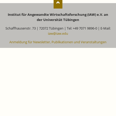
Institut für Angewandte Wirtschaftsforschung (IAW) e.V. an
der Universität Tübingen
Schaffhausenstr. 73 | 72072 Tübingen | Tel: +49 7071 9896-0 | E-Mail:
iaw@iaw.edu
Anmeldung für Newsletter, Publikationen und Veranstaltungen