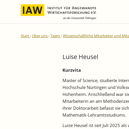
Internationale Integration und
IAW-Gutachten
Team
Start
Über uns
Team
Wissenschaftliche Mitarbeiter und Mit
Regionale Entwicklung
Direktoren und Geschäftsführung
Laufende Projekte
IAW-Reihen
Wissenschaftliche Mitarbeiter
Abgeschlossene Projekte
Luise Heusel
und Mitarbeiterinnen
IAW-Diskussionspapiere
Research Fellows
IAW-Kurzberichte
Kurzvita
Sekretariat und IT
IAW-Forschungsberichte
Master of Science, studierte Inte
Studentische Hilfskräfte,
IAW-Policy Reports
Hochschule Nürtingen und Volkswir
Praktikantinnen und Praktikanten
Hohenheim. Anschließend war sie 
IAW-Impulse
Mitarbeiterin an am Methodenzent
IAW-News
ihrer Doktorarbeit befasst sie s
Mathematik-Lehramtsstudiums.
Luise Heusel ist seit Juli 2025 al