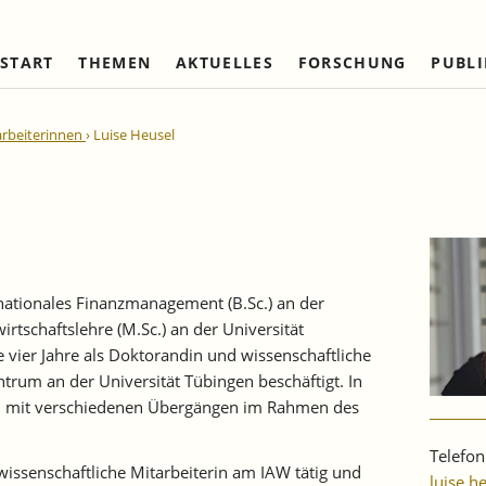
START
THEMEN
AKTUELLES
FORSCHUNG
PUBL
Arbeitsmärkte und Soziale
Institut
Referierte Veröffentlichungen
Unternehmensdynamik u
IAW Netzwerk
arbeiterinnen
Luise Heusel
Sicherung
Strukturwandel
Vorstand und Kuratorium
Institutionen (national)
Laufende Projekte
Laufende Projekte
IAW-Tätigkeitsberichte
Wissenschaftlicher Beirat
Institutionen (internationa
Abgeschlossene Projekte
Abgeschlossene Projekte
Firmenmitglieder
Netzwerk Bessere Rechts
und Bürokratieabbau
Persönliche Mitglieder
Ehrenmitglieder
rnationales Finanzmanagement (B.Sc.) an der
Satzung
tschaftslehre (M.Sc.) an der Universität
vier Jahre als Doktorandin und wissenschaftliche
Norbert-Kloten-Preis
rum an der Universität Tübingen beschäftigt. In
ich mit verschiedenen Übergängen im Rahmen des
Telefo
s wissenschaftliche Mitarbeiterin am IAW tätig und
luise.h