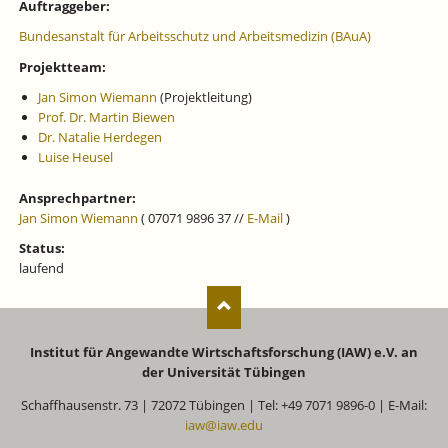
Auftraggeber:
Bundesanstalt für Arbeitsschutz und Arbeitsmedizin (BAuA)
Projektteam:
Jan Simon Wiemann
(Projektleitung)
Prof. Dr. Martin Biewen
Dr. Natalie Herdegen
Luise Heusel
Ansprechpartner:
Jan Simon Wiemann
( 07071 9896 37 //
E-Mail
)
Status:
laufend
Institut für Angewandte Wirtschaftsforschung (IAW) e.V. an
der Universität Tübingen
Schaffhausenstr. 73 | 72072 Tübingen | Tel: +49 7071 9896-0 | E-Mail:
iaw@iaw.edu