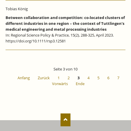
Tobias König
Between collaboration and competition: co-located clusters of
different industries in one region – the context of Tuttlingen’s
medical engineering and metal processing industries
In: Regional Science Policy & Practice, 15(2), 288-325, April 2023.
https://doi.org/10.1111/rsp3.12581
Seite 3 von 10
Anfang
Zurück
1
2
3
4
5
6
7
Vorwärts
Ende