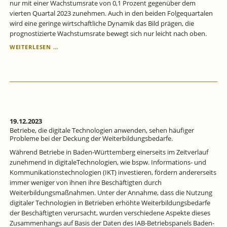
nur mit einer Wachstumsrate von 0,1 Prozent gegenüber dem
vierten Quartal 2023 zunehmen. Auch in den beiden Folgequartalen
wird eine geringe wirtschaftliche Dynamik das Bild prägen, die
prognostizierte Wachstumsrate bewegt sich nur leicht nach oben.
KONJUNKTUR
WEITERLESEN …
BADEN-
WÜRTTEMBERG:
BADEN-
WÜRTTEMBERGISCHE
WIRTSCHAFT
IM
KRIECHGANG.
19.12.2023
Betriebe, die digitale Technologien anwenden, sehen häufiger
Probleme bei der Deckung der Weiterbildungsbedarfe.
Während Betriebe in Baden‐Württemberg einerseits im Zeitverlauf
zunehmend in digitaleTechnologien, wie bspw. Informations‐ und
Kommunikationstechnologien (IKT) investieren, fördern andererseits
immer weniger von ihnen ihre Beschäftigten durch
Weiterbildungsmaßnahmen. Unter der Annahme, dass die Nutzung
digitaler Technologien in Betrieben erhöhte Weiterbildungsbedarfe
der Beschäftigten verursacht, wurden verschiedene Aspekte dieses
Zusammenhangs auf Basis der Daten des IAB-Betriebspanels Baden-