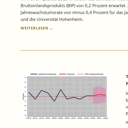
Bruttoinlandsprodukts (BIP) von 0,2 Prozent erwartet
Jahreswachstumsrate von minus 0,4 Prozent für das Ja
und die Universität Hohenheim.
KONJUNKTUR
WEITERLESEN …
BADEN-
WÜRTTEMBERG:
WENIG
DYNAMIK
ERKENNBAR.
1
I
b
n
P