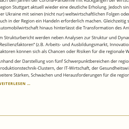
egion Stuttgart aktuell wieder eine deutliche Erholung. Jedoch 
er Ukraine mit seinen (nicht nur) weltwirtschaftlichen Folgen o
uch in der Region ein Handeln erforderlich machen. Gleichzeitig s
utomobilwirtschaft hinaus hinterlässt die Transformation des Ant
m Strukturbericht werden neben Analysen zur Struktur und Dyna
Resilienzfaktoren“ (z.B. Arbeits- und Ausbildungsmarkt, Innovati
aktoren können sich als Chancen oder Risiken für die regionale Wi
nhand der Darstellung von fünf Schwerpunktbereichen der regio
roduktionstechnik-Clustern, der IT-Wirtschaft, der Gesundheitsw
eitere Stärken, Schwächen und Herausforderungen für die regional
DIE
WEITERLESEN …
REGION
IST
WEITER
STARK,
ABER
AUCH
VERLETZLICH