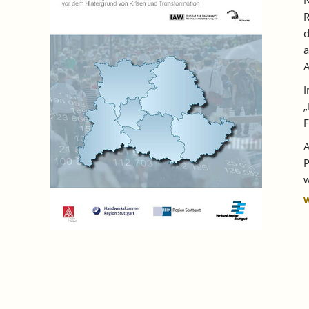
DER
R
AUSBILDUNGSSTELLEN
BLIEB
d
UNBESETZT.
a
A
I
„
F
A
P
w