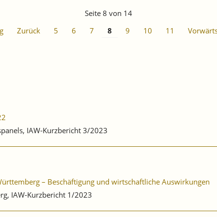
-
STRUKTURBERICHT
Seite 8 von 14
REGION
STUTTGART
g
Zurück
5
6
7
8
9
10
11
Vorwärt
2023
UNTERSUCHT
DIE
RESILIENZ
DER
REGIONALEN
WIRTSCHAFT
22
bspanels, IAW-Kurzbericht 3/2023
-Württemberg – Beschäftigung und wirtschaftliche Auswirkungen
rg, IAW-Kurzbericht 1/2023