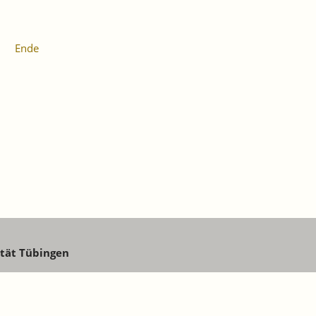
Ende
ität Tübingen
w@iaw.edu