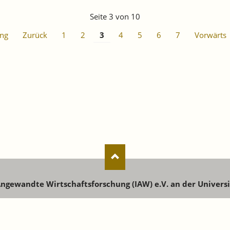
Seite 3 von 10
ng
Zurück
1
2
3
4
5
6
7
Vorwärts
 Angewandte Wirtschaftsforschung (IAW) e.V. an der Univers
senstr. 73 | 72072 Tübingen | Tel: +49 7071 9896-0 | E-Mail:
ia
Anmeldung für Newsletter, Publikationen und Veranstaltungen