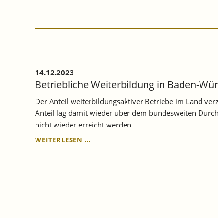
14.12.2023
Betriebliche Weiterbildung in Baden-Wür
Der Anteil weiterbildungsaktiver Betriebe im Land ver
Anteil lag damit wieder über dem bundesweiten Durchs
nicht wieder erreicht werden.
BETRIEBLICHE
WEITERLESEN …
WEITERBILDUNG
IN
BADEN-
WÜRTTEMBERG
STIEG
IN
2022
WEITER