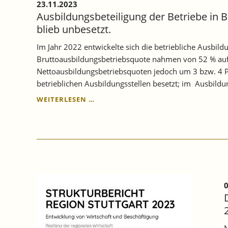
23.11.2023
AN.
Ausbildungsbeteiligung der Betriebe in B
blieb unbesetzt.
Im Jahr 2022 entwickelte sich die betriebliche Ausbil
Bruttoausbildungsbetriebsquote nahmen von 52 % auf 
Nettoausbildungsbetriebsquoten jedoch um 3 bzw. 4 
betrieblichen Ausbildungsstellen besetzt; im Ausbildu
AUSBILDUNGSBETEILIGUNG
WEITERLESEN …
DER
BETRIEBE
IN
BADEN
WÜRTTEMBERG
IST
IN
2022
0
GESTIEGEN,
ABER
EIN
DRITTEL
N