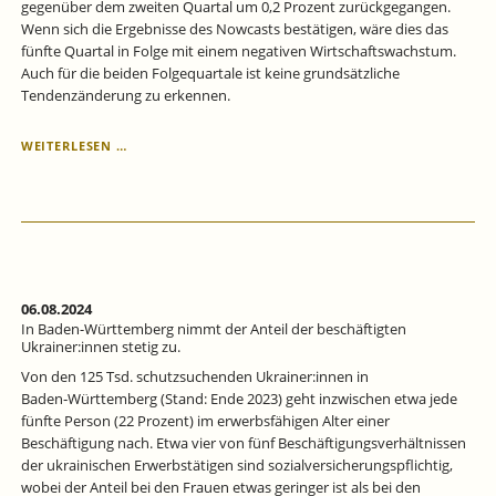
gegenüber dem zweiten Quartal um 0,2 Prozent zurückgegangen.
Wenn sich die Ergebnisse des Nowcasts bestätigen, wäre dies das
fünfte Quartal in Folge mit einem negativen Wirtschaftswachstum.
Auch für die beiden Folgequartale ist keine grundsätzliche
Tendenzänderung zu erkennen.
KONJUNKTUR
WEITERLESEN …
BADEN-
WÜRTTEMBERG
IN
DER
KÄLTEZONE
–
PROGNOSE
FÜR
06.08.2024
DAS
In Baden-Württemberg nimmt der Anteil der beschäftigten
3.
Ukrainer:innen stetig zu.
QUARTAL
Von den 125 Tsd. schutzsuchenden Ukrainer:innen in
2024.
Baden‑Württemberg (Stand: Ende 2023) geht inzwischen etwa jede
fünfte Person (22 Prozent) im erwerbsfähigen Alter einer
Beschäftigung nach. Etwa vier von fünf Beschäftigungsverhältnissen
der ukrainischen Erwerbstätigen sind sozialversicherungspflichtig,
wobei der Anteil bei den Frauen etwas geringer ist als bei den