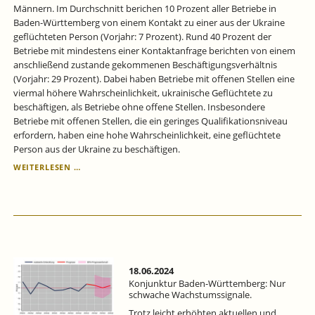
Männern. Im Durchschnitt berichen 10 Prozent aller Betriebe in
Baden-Württemberg von einem Kontakt zu einer aus der Ukraine
geflüchteten Person (Vorjahr: 7 Prozent). Rund 40 Prozent der
Betriebe mit mindestens einer Kontaktanfrage berichten von einem
anschließend zustande gekommenen Beschäftigungsverhältnis
(Vorjahr: 29 Prozent). Dabei haben Betriebe mit offenen Stellen eine
viermal höhere Wahrscheinlichkeit, ukrainische Geflüchtete zu
beschäftigen, als Betriebe ohne offene Stellen. Insbesondere
Betriebe mit offenen Stellen, die ein geringes Qualifikationsniveau
erfordern, haben eine hohe Wahrscheinlichkeit, eine geflüchtete
Person aus der Ukraine zu beschäftigen.
IN
WEITERLESEN …
BADEN-
WÜRTTEMBERG
NIMMT
DER
ANTEIL
DER
BESCHÄFTIGTEN
UKRAINER:INNEN
18.06.2024
STETIG
Konjunktur Baden-Württemberg: Nur
ZU.
schwache Wachstumssignale.
Trotz leicht erhöhten aktuellen und