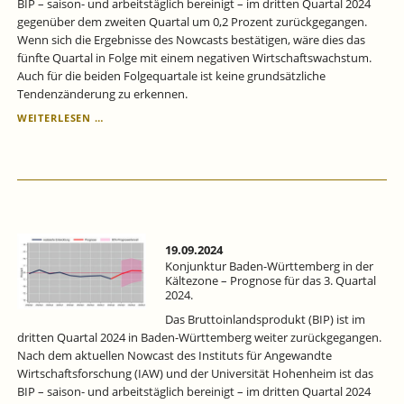
BIP – saison- und arbeitstäglich bereinigt – im dritten Quartal 2024
gegenüber dem zweiten Quartal um 0,2 Prozent zurückgegangen.
Wenn sich die Ergebnisse des Nowcasts bestätigen, wäre dies das
fünfte Quartal in Folge mit einem negativen Wirtschaftswachstum.
Auch für die beiden Folgequartale ist keine grundsätzliche
Tendenzänderung zu erkennen.
KONJUNKTURPROGNOSE
WEITERLESEN …
BADEN-
WÜRTTEMBERG
FÜR
DAS
3.
QUARTAL
2024
–
19.09.2024
KONJUNKTUR
Konjunktur Baden-Württemberg in der
IN
Kältezone – Prognose für das 3. Quartal
2024.
DER
KÄLTEZONE
Das Bruttoinlandsprodukt (BIP) ist im
dritten Quartal 2024 in Baden-Württemberg weiter zurückgegangen.
Nach dem aktuellen Nowcast des Instituts für Angewandte
Wirtschaftsforschung (IAW) und der Universität Hohenheim ist das
BIP – saison- und arbeitstäglich bereinigt – im dritten Quartal 2024