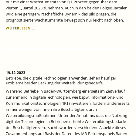
nur mit einer Wachstumsrate von 0,1 Prozent gegenüber dem
vierten Quartal 2023 zunehmen. Auch in den beiden Folgequartalen
wird eine geringe wirtschaftliche Dynamik das Bild prägen, die
prognostizierte Wachstumsrate bewegt sich nur leicht nach oben.
KONJUNKTUR
WEITERLESEN …
BADEN-
WÜRTTEMBERG:
BADEN-
WÜRTTEMBERGISCHE
WIRTSCHAFT
IM
KRIECHGANG.
19.12.2023
Betriebe, die digitale Technologien anwenden, sehen häufiger
Probleme bei der Deckung der Weiterbildungsbedarfe.
Während Betriebe in Baden‐Württemberg einerseits im Zeitverlauf
zunehmend in digitaleTechnologien, wie bspw. Informations‐ und
Kommunikationstechnologien (IKT) investieren, fördern andererseits
immer weniger von ihnen ihre Beschäftigten durch
Weiterbildungsmaßnahmen. Unter der Annahme, dass die Nutzung
digitaler Technologien in Betrieben erhöhte Weiterbildungsbedarfe
der Beschäftigten verursacht, wurden verschiedene Aspekte dieses
Zusammenhangs auf Basis der Daten des IAB-Betriebspanels Baden-