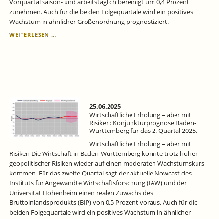
Vorquartal saison- und arbeitstäglich bereinigt um 0,4 Prozent
zunehmen. Auch für die beiden Folgequartale wird ein positives
Wachstum in ähnlicher Größenordnung prognostiziert.
DIE
WEITERLESEN …
KONJUNKTUR
BEWEGT
SICH
VERHALTEN
AUFWÄRTS:
KONJUNKTURPROGNOSE
BADEN-
WÜRTTEMBERG
25.06.2025
FÜR
Wirtschaftliche Erholung – aber mit
DAS
Risiken: Konjunkturprognose Baden-
Württemberg für das 2. Quartal 2025.
3.
QUARTAL
Wirtschaftliche Erholung – aber mit
2025.
Risiken Die Wirtschaft in Baden-Württemberg könnte trotz hoher
geopolitischer Risiken wieder auf einen moderaten Wachstumskurs
kommen. Für das zweite Quartal sagt der aktuelle Nowcast des
Instituts für Angewandte Wirtschaftsforschung (IAW) und der
Universität Hohenheim einen realen Zuwachs des
Bruttoinlandsprodukts (BIP) von 0,5 Prozent voraus. Auch für die
beiden Folgequartale wird ein positives Wachstum in ähnlicher