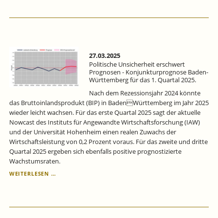
WÜRTTEMBERG
FÜR
DAS
1.
QUARTAL
2025:
POLITISCHE
27.03.2025
UNSICHERHEIT
Politische Unsicherheit erschwert
ERSCHWERT
Prognosen - Konjunkturprognose Baden-
Württemberg für das 1. Quartal 2025.
PROGNOSEN.
Nach dem Rezessionsjahr 2024 könnte
das Bruttoinlandsprodukt (BIP) in BadenWürttemberg im Jahr 2025
wieder leicht wachsen. Für das erste Quartal 2025 sagt der aktuelle
Nowcast des Instituts für Angewandte Wirtschaftsforschung (IAW)
und der Universität Hohenheim einen realen Zuwachs der
Wirtschaftsleistung von 0,2 Prozent voraus. Für das zweite und dritte
Quartal 2025 ergeben sich ebenfalls positive prognostizierte
Wachstumsraten.
POLITISCHE
WEITERLESEN …
UNSICHERHEIT
ERSCHWERT
PROGNOSEN
-
KONJUNKTURPROGNOSE