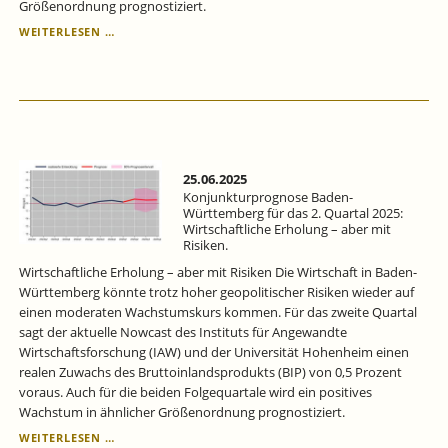
Größenordnung prognostiziert.
WIRTSCHAFTLICHE
WEITERLESEN …
ERHOLUNG
–
ABER
MIT
RISIKEN:
KONJUNKTURPROGNOSE
BADEN-
WÜRTTEMBERG
25.06.2025
FÜR
Konjunkturprognose Baden-
DAS
Württemberg für das 2. Quartal 2025:
Wirtschaftliche Erholung – aber mit
2.
Risiken.
QUARTAL
2025.
Wirtschaftliche Erholung – aber mit Risiken Die Wirtschaft in Baden-
Württemberg könnte trotz hoher geopolitischer Risiken wieder auf
einen moderaten Wachstumskurs kommen. Für das zweite Quartal
sagt der aktuelle Nowcast des Instituts für Angewandte
Wirtschaftsforschung (IAW) und der Universität Hohenheim einen
realen Zuwachs des Bruttoinlandsprodukts (BIP) von 0,5 Prozent
voraus. Auch für die beiden Folgequartale wird ein positives
Wachstum in ähnlicher Größenordnung prognostiziert.
KONJUNKTURPROGNOSE
WEITERLESEN …