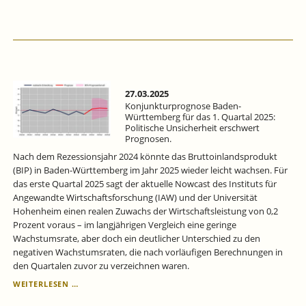
BADEN-
WÜRTTEMBERG
FÜR
DAS
2.
QUARTAL
2025:
WIRTSCHAFTLICHE
27.03.2025
ERHOLUNG
Konjunkturprognose Baden-
–
Württemberg für das 1. Quartal 2025:
Politische Unsicherheit erschwert
ABER
Prognosen.
MIT
RISIKEN.
Nach dem Rezessionsjahr 2024 könnte das Bruttoinlandsprodukt
(BIP) in Baden-Württemberg im Jahr 2025 wieder leicht wachsen. Für
das erste Quartal 2025 sagt der aktuelle Nowcast des Instituts für
Angewandte Wirtschaftsforschung (IAW) und der Universität
Hohenheim einen realen Zuwachs der Wirtschaftsleistung von 0,2
Prozent voraus ­– im langjährigen Vergleich eine geringe
Wachstumsrate, aber doch ein deutlicher Unterschied zu den
negativen Wachstumsraten, die nach vorläufigen Berechnungen in
den Quartalen zuvor zu verzeichnen waren.
KONJUNKTURPROGNOSE
WEITERLESEN …
BADEN-