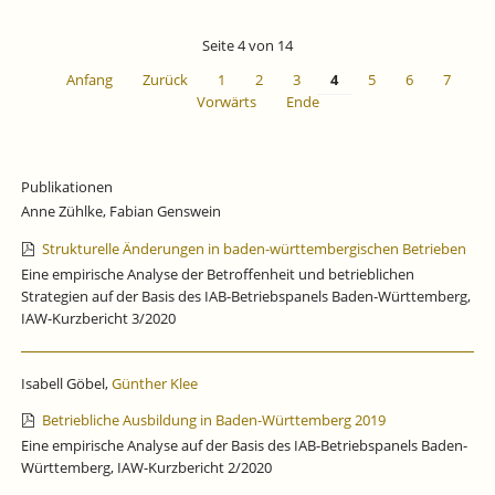
BADEN-
WÜRTTEMBERG
Seite 4 von 14
FÜR
DAS
Anfang
Zurück
1
2
3
4
5
6
7
1.
Vorwärts
Ende
QUARTAL
2025.
Publikationen
Anne Zühlke, Fabian Genswein
Strukturelle Änderungen in baden-württembergischen Betrieben
Eine empirische Analyse der Betroffenheit und betrieblichen
Strategien auf der Basis des IAB-Betriebspanels Baden-Württemberg,
IAW-Kurzbericht 3/2020
Isabell Göbel,
Günther Klee
Betriebliche Ausbildung in Baden-Württemberg 2019
Eine empirische Analyse auf der Basis des IAB-Betriebspanels Baden-
Württemberg, IAW-Kurzbericht 2/2020