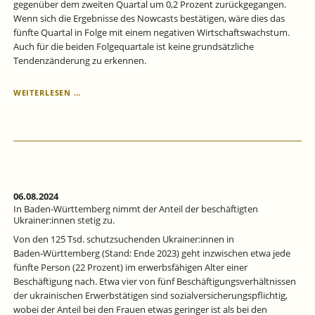
gegenüber dem zweiten Quartal um 0,2 Prozent zurückgegangen.
Wenn sich die Ergebnisse des Nowcasts bestätigen, wäre dies das
fünfte Quartal in Folge mit einem negativen Wirtschaftswachstum.
Auch für die beiden Folgequartale ist keine grundsätzliche
Tendenzänderung zu erkennen.
KONJUNKTUR
WEITERLESEN …
BADEN-
WÜRTTEMBERG
IN
DER
KÄLTEZONE
–
PROGNOSE
FÜR
06.08.2024
DAS
In Baden-Württemberg nimmt der Anteil der beschäftigten
3.
Ukrainer:innen stetig zu.
QUARTAL
Von den 125 Tsd. schutzsuchenden Ukrainer:innen in
2024.
Baden‑Württemberg (Stand: Ende 2023) geht inzwischen etwa jede
fünfte Person (22 Prozent) im erwerbsfähigen Alter einer
Beschäftigung nach. Etwa vier von fünf Beschäftigungsverhältnissen
der ukrainischen Erwerbstätigen sind sozialversicherungspflichtig,
wobei der Anteil bei den Frauen etwas geringer ist als bei den