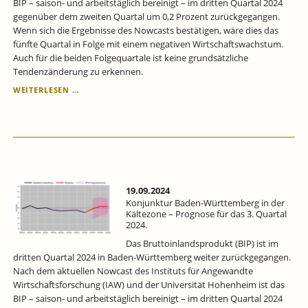
BIP – saison- und arbeitstäglich bereinigt – im dritten Quartal 2024
gegenüber dem zweiten Quartal um 0,2 Prozent zurückgegangen.
Wenn sich die Ergebnisse des Nowcasts bestätigen, wäre dies das
fünfte Quartal in Folge mit einem negativen Wirtschaftswachstum.
Auch für die beiden Folgequartale ist keine grundsätzliche
Tendenzänderung zu erkennen.
KONJUNKTURPROGNOSE
WEITERLESEN …
BADEN-
WÜRTTEMBERG
FÜR
DAS
3.
QUARTAL
2024
–
19.09.2024
KONJUNKTUR
Konjunktur Baden-Württemberg in der
IN
Kältezone – Prognose für das 3. Quartal
2024.
DER
KÄLTEZONE
Das Bruttoinlandsprodukt (BIP) ist im
dritten Quartal 2024 in Baden-Württemberg weiter zurückgegangen.
Nach dem aktuellen Nowcast des Instituts für Angewandte
Wirtschaftsforschung (IAW) und der Universität Hohenheim ist das
BIP – saison- und arbeitstäglich bereinigt – im dritten Quartal 2024