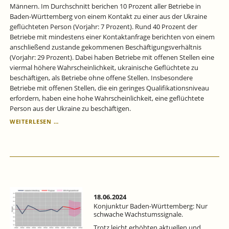
Männern. Im Durchschnitt berichen 10 Prozent aller Betriebe in
Baden-Württemberg von einem Kontakt zu einer aus der Ukraine
geflüchteten Person (Vorjahr: 7 Prozent). Rund 40 Prozent der
Betriebe mit mindestens einer Kontaktanfrage berichten von einem
anschließend zustande gekommenen Beschäftigungsverhältnis
(Vorjahr: 29 Prozent). Dabei haben Betriebe mit offenen Stellen eine
viermal höhere Wahrscheinlichkeit, ukrainische Geflüchtete zu
beschäftigen, als Betriebe ohne offene Stellen. Insbesondere
Betriebe mit offenen Stellen, die ein geringes Qualifikationsniveau
erfordern, haben eine hohe Wahrscheinlichkeit, eine geflüchtete
Person aus der Ukraine zu beschäftigen.
IN
WEITERLESEN …
BADEN-
WÜRTTEMBERG
NIMMT
DER
ANTEIL
DER
BESCHÄFTIGTEN
UKRAINER:INNEN
18.06.2024
STETIG
Konjunktur Baden-Württemberg: Nur
ZU.
schwache Wachstumssignale.
Trotz leicht erhöhten aktuellen und