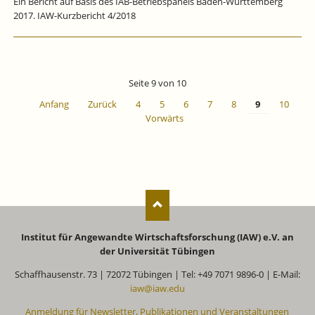
Ein Bericht auf Basis des IAB-Betriebspanels Baden-Württemberg
2017. IAW-Kurzbericht 4/2018
Seite 9 von 10
Anfang
Zurück
4
5
6
7
8
9
10
Vorwärts
Institut für Angewandte Wirtschaftsforschung (IAW) e.V. an
der Universität Tübingen
Schaffhausenstr. 73 | 72072 Tübingen | Tel: +49 7071 9896-0 | E-Mail:
iaw@iaw.edu
Anmeldung für Newsletter, Publikationen und Veranstaltungen