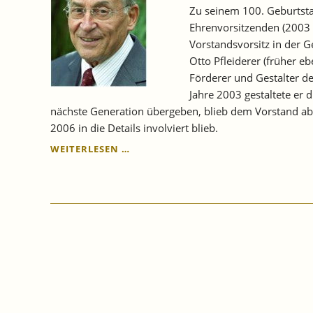
Zu seinem 100. Geburtsta
Ehrenvorsitzenden (2003 
Vorstandsvorsitz in der G
Otto Pfleiderer (früher eb
Förderer und Gestalter d
Jahre 2003 gestaltete er d
nächste Generation übergeben, blieb dem Vorstand aber
2006 in die Details involviert blieb.
GEDENKEN
WEITERLESEN …
AN
PROF.
DR.
DR.
H.C.
MULT.
NORBERT
KLOTEN
ZUM
100.
GEBURTSTAG.