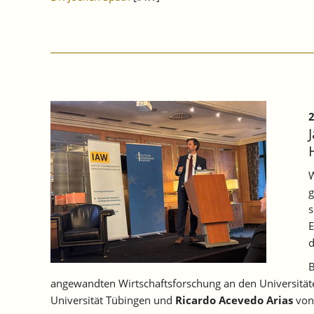
2
W
g
s
E
d
B
angewandten Wirtschaftsforschung an den Universitäte
Universität Tübingen und
Ricardo Acevedo Arias
von 