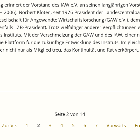
g erinnert der Vorstand des IAW e.V. an seinen langjährigen Vor
– 2006). Norbert Kloten, seit 1976 Präsident der Landeszentra
esellschaft für Angewandte Wirtschaftsforschung (GAW e.V.), dem T
enfalls LZB-Präsident). Trotz vielfältiger anderer Verpflichtungen 
es Instituts. Mit der Verschmelzung der GAW und des IAW, einer
ie Plattform für die zukünftige Entwicklung des Instituts. Im gleic
 nicht nur als Mitglied treu, das Kontinuität und Rat verkörpert,
Seite 2 von 14
Zurück
1
2
3
4
5
6
7
Vorwärts
En