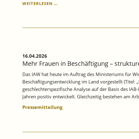
JAHRESVERSAMMLUNG
WEITERLESEN …
DES
IAW
2026:
WAS
IST
EUROPAS
ANTWORT
AUF
16.04.2026
DIE
Mehr Frauen in Beschäftigung – struktur
GEOPOLITISCHEN
HERAUSFORDERUNGEN?
Das IAW hat heute im Auftrag des Ministeriums für W
Beschäftigungsentwicklung im Land vorgestellt (Titel:
geschlechterspezifische Analyse auf der Basis des IAB
Jahren positiv entwickelt. Gleichzeitig bestehen am A
Pressemitteilung