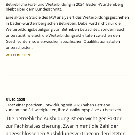
ABER
Betriebliche Fort- und Weiterbildung in 2024: Baden-Württemberg
WENIGER
bleibt über dem Bundesschnitt.
BETRIEBE
Eine aktuelle Studie des IAW analysiert das Weiterbildungsgeschehen
SIND
in baden-württembergischen Betrieben. Dabei wird nicht nur die
AUSBILDUNGSBERECHTIGT.
Weiterbildungsbeteiligung von Betrieben betrachtet, sondern auch
untersucht, wie sich die Weiterbildungsaktivitäten zwischen den
Geschlechtern sowie zwischen spezifischen Qualifikationsstufen
unterscheiden.
BETRIEBLICHE
WEITERLESEN …
FORT-
UND
WEITERBILDUNG
IN
2024:
BADEN-
WÜRTTEMBERG
BLEIBT
31.10.2025
ÜBER
Trotz einer positiven Entwicklung seit 2023 haben Betriebe
DEM
zunehmend Schwierigkeiten, ihre Ausbildungsplätze zu besetzen.
BUNDESSCHNITT.
Die betriebliche Ausbildung ist ein wichtiger Faktor
zur Fachkräftesicherung. Zwar nimmt die Zahl der
abgeschlossenen Ausbildungsverträge in den letzten