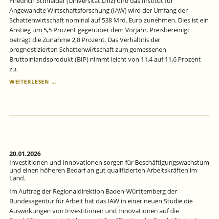
Friedrich Schneider (Universität Linz) und das Institut für
Angewandte Wirtschaftsforschung (IAW) wird der Umfang der
Schattenwirtschaft nominal auf 538 Mrd. Euro zunehmen. Dies ist ein
Anstieg um 5,5 Prozent gegenüber dem Vorjahr. Preisbereinigt
beträgt die Zunahme 2,8 Prozent. Das Verhältnis der
prognostizierten Schattenwirtschaft zum gemessenen
Bruttoinlandsprodukt (BIP) nimmt leicht von 11,4 auf 11,6 Prozent
zu.
SCHATTENWIRTSCHAFT
WEITERLESEN …
2026
WEITER
MIT
LEICHT
STEIGENDER
TENDENZ.
20.01.2026
Investitionen und Innovationen sorgen für Beschäftigungswachstum
und einen höheren Bedarf an gut qualifizierten Arbeitskräften im
Land.
Im Auftrag der Regionaldirektion Baden-Württemberg der
Bundesagentur für Arbeit hat das IAW in einer neuen Studie die
Auswirkungen von Investitionen und Innovationen auf die