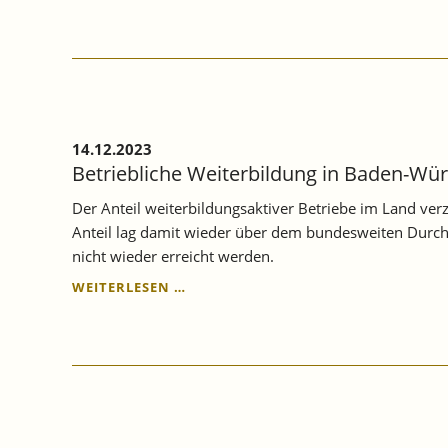
14.12.2023
Betriebliche Weiterbildung in Baden-Wür
Der Anteil weiterbildungsaktiver Betriebe im Land ver
Anteil lag damit wieder über dem bundesweiten Durchs
nicht wieder erreicht werden.
BETRIEBLICHE
WEITERLESEN …
WEITERBILDUNG
IN
BADEN-
WÜRTTEMBERG
STIEG
IN
2022
WEITER