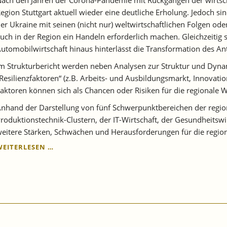
egion Stuttgart aktuell wieder eine deutliche Erholung. Jedoch 
er Ukraine mit seinen (nicht nur) weltwirtschaftlichen Folgen o
uch in der Region ein Handeln erforderlich machen. Gleichzeitig s
utomobilwirtschaft hinaus hinterlässt die Transformation des Ant
m Strukturbericht werden neben Analysen zur Struktur und Dyna
Resilienzfaktoren“ (z.B. Arbeits- und Ausbildungsmarkt, Innovati
aktoren können sich als Chancen oder Risiken für die regionale Wi
nhand der Darstellung von fünf Schwerpunktbereichen der regio
roduktionstechnik-Clustern, der IT-Wirtschaft, der Gesundheitsw
eitere Stärken, Schwächen und Herausforderungen für die regional
DIE
WEITERLESEN …
REGION
IST
WEITER
STARK,
ABER
AUCH
VERLETZLICH