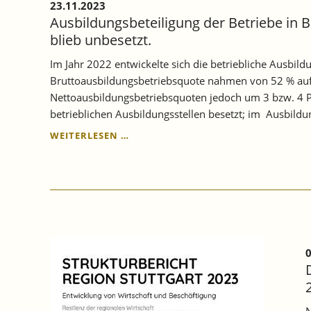
23.11.2023
AN.
Ausbildungsbeteiligung der Betriebe in B
blieb unbesetzt.
Im Jahr 2022 entwickelte sich die betriebliche Ausbil
Bruttoausbildungsbetriebsquote nahmen von 52 % auf 
Nettoausbildungsbetriebsquoten jedoch um 3 bzw. 4 
betrieblichen Ausbildungsstellen besetzt; im Ausbildu
AUSBILDUNGSBETEILIGUNG
WEITERLESEN …
DER
BETRIEBE
IN
BADEN
WÜRTTEMBERG
IST
IN
2022
0
GESTIEGEN,
ABER
EIN
DRITTEL
N