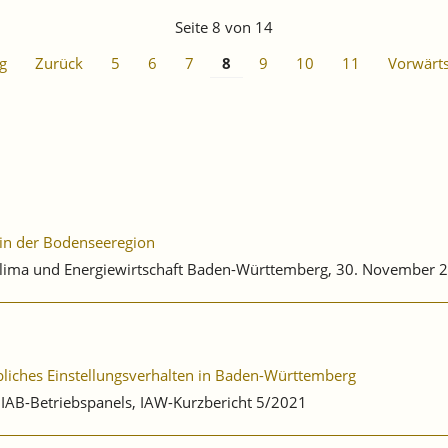
-
STRUKTURBERICHT
Seite 8 von 14
REGION
STUTTGART
g
Zurück
5
6
7
8
9
10
11
Vorwärt
2023
UNTERSUCHT
DIE
RESILIENZ
DER
REGIONALEN
WIRTSCHAFT
 in der Bodenseeregion
 Klima und Energiewirtschaft Baden-Württemberg, 30. November 
bliches Einstellungsverhalten in Baden-Württemberg
s IAB-Betriebspanels, IAW-Kurzbericht 5/2021