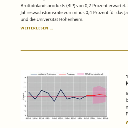
Bruttoinlandsprodukts (BIP) von 0,2 Prozent erwartet
Jahreswachstumsrate von minus 0,4 Prozent für das Ja
und die Universität Hohenheim.
KONJUNKTUR
WEITERLESEN …
BADEN-
WÜRTTEMBERG:
WENIG
DYNAMIK
ERKENNBAR.
1
I
b
n
P