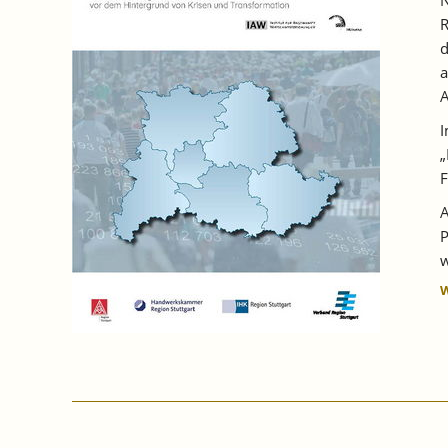
DER
R
AUSBILDUNGSSTELLEN
BLIEB
d
UNBESETZT.
a
A
I
„
F
A
P
w