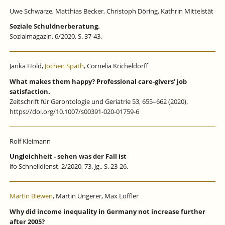
Uwe Schwarze, Matthias Becker, Christoph Döring, Kathrin Mittelstät
Soziale Schuldnerberatung.
Sozialmagazin. 6/2020, S. 37-43.
Janka Höld,
Jochen Späth
, Cornelia Kricheldorff
What makes them happy? Professional care-givers’ job
satisfaction.
Zeitschrift für Gerontologie und Geriatrie 53, 655–662 (2020).
https://doi.org/10.1007/s00391-020-01759-6
Rolf Kleimann
Ungleichheit - sehen was der Fall ist
ifo Schnelldienst, 2/2020, 73. Jg., S. 23-26.
Martin Biewen
, Martin Ungerer, Max Löffler
Why did income inequality in Germany not increase further
after 2005?