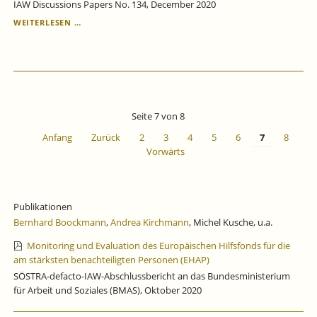
IAW Discussions Papers No. 134, December 2020
WOVON
WEITERLESEN …
HÄNGT
DIE
ATTRAKTIVITÄT
VON
PFLEGEBERUFEN
IN
DEUTSCHLAND
Seite 7 von 8
AB?
Anfang
Zurück
2
3
4
5
6
7
8
Vorwärts
Publikationen
Bernhard Boockmann
,
Andrea Kirchmann
, Michel Kusche, u.a.
Monitoring und Evaluation des Europäischen Hilfsfonds für die
am stärksten benachteiligten Personen (EHAP)
SÖSTRA-defacto-IAW-Abschlussbericht an das Bundesministerium
für Arbeit und Soziales (BMAS), Oktober 2020