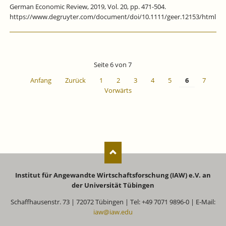
German Economic Review, 2019, Vol. 20, pp. 471-504.
https://www.degruyter.com/document/doi/10.1111/geer.12153/html
Seite 6 von 7
Anfang
Zurück
1
2
3
4
5
6
7
Vorwärts
Institut für Angewandte Wirtschaftsforschung (IAW) e.V. an
der Universität Tübingen
Schaffhausenstr. 73 | 72072 Tübingen | Tel: +49 7071 9896-0 | E-Mail:
iaw@iaw.edu