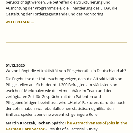
berücksichtigt werden. Sie betreffen die Strukturierung und
Ausrichtung der Programmziele, die Finanzierung des EHAP, die
Gestaltung der Fördergegenstände und das Monitoring.
MONITORING
WEITERLESEN …
UND
EVALUATION
DES
EUROPÄISCHEN
HILFSFONDS
FÜR
DIE
AM
01.12.2020
STÄRKSTEN
Wovon hängt die Attraktivität von Pflegeberufen in Deutschland ab?
BENACHTEILIGTEN
Die Ergebnisse der Untersuchung zeigen, dass die Attraktivität von
PERSONEN
Pflegestellen aus Sicht der rd. 1.300 Befragten am stärksten von
(EHAP)
„weichen“ Merkmalen wie der Atmosphäre im Team und der
verfügbaren Zeit für Gespräche mit den Patienten und
Pflegebedürftigen beeinflusst wird. „Harte“ Faktoren, darunter auch
der Lohn, haben zwar ebenfalls einen statistisch signifikanten
Einfluss, spielen aber eine wesentlich geringere Rolle.
Martin Kroczek,
Jochen Späth
:
The Attractiveness of Jobs in the
German Care Sector
– Results of a Factorial Survey