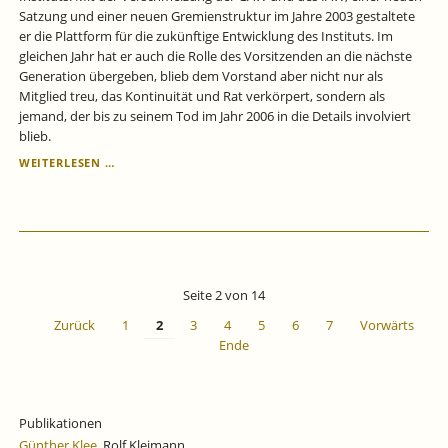
Satzung und einer neuen Gremienstruktur im Jahre 2003 gestaltete
er die Plattform für die zukünftige Entwicklung des Instituts. Im
gleichen Jahr hat er auch die Rolle des Vorsitzenden an die nächste
Generation übergeben, blieb dem Vorstand aber nicht nur als
Mitglied treu, das Kontinuität und Rat verkörpert, sondern als
jemand, der bis zu seinem Tod im Jahr 2006 in die Details involviert
blieb.
GEDENKEN
WEITERLESEN …
AN
PROF.
DR.
DR.
H.C.
MULT.
NORBERT
Seite 2 von 14
KLOTEN
ZUM
Zurück
1
2
3
4
5
6
7
Vorwärts
100.
Ende
GEBURTSTAG.
Publikationen
Günther Klee
, Rolf Kleimann