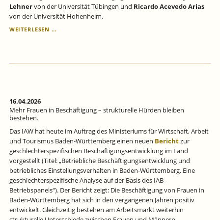
Lehner
von der Universität Tübingen und
Ricardo Acevedo Arias
von der Universität Hohenheim.
JAHRESVERSAMMLUNG
WEITERLESEN …
DES
IAW
2026:
WAS
IST
EUROPAS
ANTWORT
AUF
16.04.2026
DIE
Mehr Frauen in Beschäftigung – strukturelle Hürden bleiben
GEOPOLITISCHEN
bestehen.
HERAUSFORDERUNGEN?
Das IAW hat heute im Auftrag des Ministeriums für Wirtschaft, Arbeit
und Tourismus Baden-Württemberg einen neuen
Bericht
zur
geschlechterspezifischen Beschäftigungsentwicklung im Land
vorgestellt (Titel: „Betriebliche Beschäftigungsentwicklung und
betriebliches Einstellungsverhalten in Baden-Württemberg. Eine
geschlechterspezifische Analyse auf der Basis des IAB-
Betriebspanels“). Der Bericht zeigt: Die Beschäftigung von Frauen in
Baden-Württemberg hat sich in den vergangenen Jahren positiv
entwickelt. Gleichzeitig bestehen am Arbeitsmarkt weiterhin
strukturelle Unterschiede zwischen Frauen und Männern.