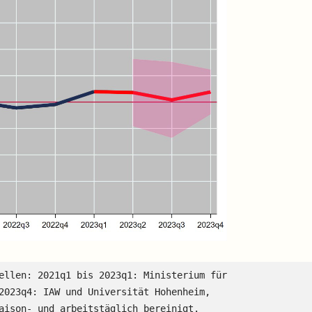
ellen: 2021q1 bis 2023q1: Ministerium für 
2023q4: IAW und Universität Hohenheim, 
aison‐ und arbeitstäglich bereinigt.