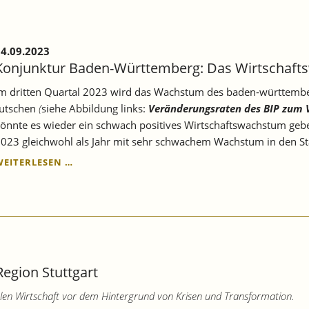
4.09.2023
Konjunktur Baden-Württemberg: Das Wirtschafts
m dritten Quartal 2023 wird das Wachstum des baden‐württemberg
utschen
(
siehe Abbildung links:
Veränderungsraten des BIP zum V
önnte es wieder ein schwach positives Wirtschaftswachstum geben
023 gleichwohl als Jahr mit sehr schwachem Wachstum in den Sta
KONJUNKTUR
WEITERLESEN …
BADEN-
WÜRTTEMBERG:
DAS
WIRTSCHAFTSWACHSTUM
STAGNIERT
WEITER.
Region Stuttgart
nalen Wirtschaft vor dem Hintergrund von Krisen und Transformation.