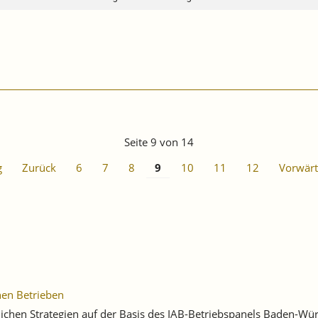
Seite 9 von 14
g
Zurück
6
7
8
9
10
11
12
Vorwärt
hen Betrieben
blichen Strategien auf der Basis des IAB-Betriebspanels Baden-W