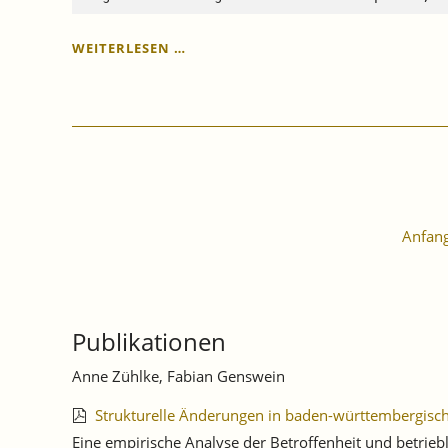
KONJUNKTUR
WEITERLESEN …
BADEN-
WÜRTTEMBERG:
DIE
SCHWÄCHEPHASE
HÄLT
AN.
Anfan
Publikationen
Anne Zühlke, Fabian Genswein
Strukturelle Änderungen in baden-württembergisc
Eine empirische Analyse der Betroffenheit und betrie