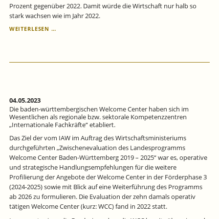
Prozent gegenüber 2022. Damit würde die Wirtschaft nur halb so
stark wachsen wie im Jahr 2022.
KONJUNKTUR
WEITERLESEN …
BADEN-
WÜRTTEMBERG:
DIE
SCHWÄCHEPHASE
HÄLT
AN.
04.05.2023
Die baden-württembergischen Welcome Center haben sich im
Wesentlichen als regionale bzw. sektorale Kompetenzzentren
„Internationale Fachkräfte“ etabliert.
Das Ziel der vom IAW im Auftrag des Wirtschaftsministeriums
durchgeführten „Zwischenevaluation des Landes­programms
Welcome Center Baden-Württemberg 2019 – 2025“ war es, operative
und strategische Handlungs­­empfehlungen für die weitere
Profilierung der Angebote der Welcome Center in der Förder­­­phase 3
(2024-2025) sowie mit Blick auf eine Weiter­führung des Programms
ab 2026 zu formulieren. Die Evaluation der zehn damals operativ
tätigen Welcome Center (kurz: WCC) fand in 2022 statt.