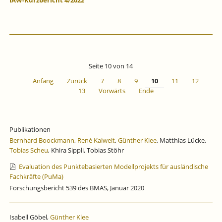
IAW-Kurzbericht 4/2022
Seite 10 von 14
Anfang
Zurück
7
8
9
10
11
12
13
Vorwärts
Ende
Publikationen
Bernhard Boockmann
,
René Kalweit
,
Günther Klee
, Matthias Lücke,
Tobias Scheu
, Khira Sippli, Tobias Stöhr
Evaluation des Punktebasierten Modellprojekts für ausländische
Fachkräfte (PuMa)
Forschungsbericht 539 des BMAS, Januar 2020
Isabell Göbel,
Günther Klee