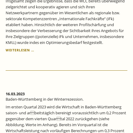
Insgesamt zeigen die Ergebnisse, dass die WCC bereits überwiegend
zielgerichtet und kooperativ agieren und sich ihren
Netzwerkpartnern gegenüber im Wesentlichen als regionale bzw.
sektorale Kompetenzzentren „Internationale Fachkräfte“ (iFk)
etabliert haben. Hinsichtlich der weiteren Profilschärfung und
insbesondere der Verbesserung der Sichtbarkeit ihres Angebots für
ihre Zielgruppen ((potenzielle) iFk und Unternehmen, insbesondere
KMU,) wurde indes ein Optimierungsbedarf festgestellt.
DIE
WEITERLESEN …
BADEN-
WÜRTTEMBERGISCHEN
WELCOME
CENTER
HABEN
SICH
IM
WESENTLICHEN
16.03.2023
ALS
Baden-Württemberg in der Winterrezession.
REGIONALE
Im ersten Quartal 2023 wird die Wirtschaft in Baden-Württemberg
BZW.
saison- und arbeitstäglich bereinigt voraussichtlich um 0,2 Prozent
SEKTORALE
gegenüber dem vierten Quartal 2022 zurückgehen (siehe
KOMPETENZZENTREN
Abbildung, Werte im Anhang). Bereits im Vorquartal ist die
„INTERNATIONALE
FACHKRÄFTE“
Wirtschaftsleistung nach vorläufigen Berechnungen um 0,3 Prozent