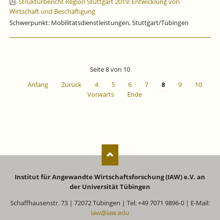
Strukturbericht Region Stuttgart 2019: Entwicklung von
Wirtschaft und Beschäftigung
Schwerpunkt: Mobilitätsdienstleistungen, Stuttgart/Tübingen
Seite 8 von 10
Anfang
Zurück
4
5
6
7
8
9
10
Vorwärts
Ende
Institut für Angewandte Wirtschaftsforschung (IAW) e.V. an
der Universität Tübingen
Schaffhausenstr. 73 | 72072 Tübingen | Tel: +49 7071 9896-0 | E-Mail:
iaw@iaw.edu