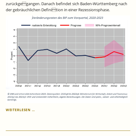
ETABLIERT.
zurückgegangen. Danach befindet sich Baden-Württemberg nach
der gebräuchlichen Definition in einer Rezessionsphase.
BADEN-
WEITERLESEN …
WÜRTTEMBERG
IN
DER
WINTERREZESSION.