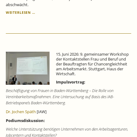
abschwächt.
KONJUNKTURPROGNOSE
WEITERLESEN …
BADEN-
WÜRTTEMBERG
FÜR
DAS
2.
QUARTAL
2026:
15. Juni 2026: 9. gemeinsamer Workshop
LEBENSZEICHEN
der Kontaktstellen Frau und Beruf und
VON
der Beauftragten für Chancengleichheit
DER
am Arbeitsmarkt. Stuttgart, Haus der
KONJUNKTUR.
Wirtschaft.
Impulsvortrag:
Beschäftigung von Frauen in Baden-Württemberg – Die Rolle von
Vereinbarkeitsmaßnahmen. Eine Untersuchung auf Basis des IAB-
Betriebspanels Baden-Württemberg.
Dr. Jochen Späth
[IAW]
Podiumsdiskussion:
Welche Unterstützung benötigen Unternehmen von den Arbeitsagenturen,
Jobcentern und Kontaktstellen?