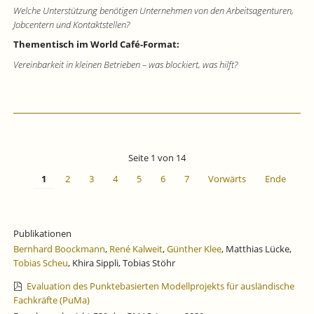
Welche Unterstützung benötigen Unternehmen von den Arbeitsagenturen,
Jobcentern und Kontaktstellen?
Thementisch im World Café-Format:
Vereinbarkeit in kleinen Betrieben – was blockiert, was hilft?
Seite 1 von 14
1
2
3
4
5
6
7
Vorwärts
Ende
Publikationen
Bernhard Boockmann
,
René Kalweit
,
Günther Klee
, Matthias Lücke,
Tobias Scheu
, Khira Sippli, Tobias Stöhr
Evaluation des Punktebasierten Modellprojekts für ausländische
Fachkräfte (PuMa)