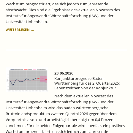
Wachstum prognostiziert, das sich jedoch zum Jahresende
abschwächt. Dies sind die Ergebnisse des aktuellen Nowcasts des
Instituts für Angewandte Wirtschaftsforschung (IAW) und der
Universität Hohenheim.
KONJUNKTURPROGNOSE
WEITERLESEN …
BADEN-
WÜRTTEMBERG
FÜR
DAS
2.
QUARTAL
2026:
LEBENSZEICHEN
23.06.2026
VON
Konjunkturprognose Baden-
DER
Württemberg für das 2. Quartal 2026:
Lebenszeichen von der Konjunktur.
KONJUNKTUR.
Nach dem aktuellen Nowcast des
Instituts für Angewandte Wirtschaftsforschung (IAW) und der
Universität Hohenheim wird das baden-württembergische
Bruttoinlandsprodukt im zweiten Quartal 2026 gegenüber dem
Vorquartal saison- und arbeitstäglich bereinigt um 0,4 Prozent
zunehmen. Für die beiden Folgequartale wird ebenfalls ein positives
Wachstum prognostiziert, das sich jedoch zum Jahresende