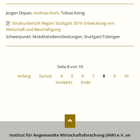
Jürgen Dispan,
Andreas Koch
, Tobias König
Strukturbericht Region Stuttgart 2019: Entwicklung von
Wirtschaft und Beschäftigung
Schwerpunkt: Mobilitätsdienstleistungen, Stuttgart/Tübingen
Seite 8 von 10
Anfang
Zurück
4
5
6
7
8
9
10
Vorwärts
Ende
Institut für Angewandte Wirtschaftsforschung (IAW) e.V. an