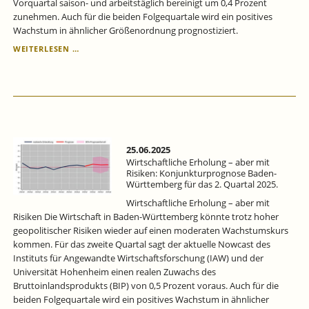
Vorquartal saison- und arbeitstäglich bereinigt um 0,4 Prozent
zunehmen. Auch für die beiden Folgequartale wird ein positives
Wachstum in ähnlicher Größenordnung prognostiziert.
DIE
WEITERLESEN …
KONJUNKTUR
BEWEGT
SICH
VERHALTEN
AUFWÄRTS:
KONJUNKTURPROGNOSE
BADEN-
WÜRTTEMBERG
25.06.2025
FÜR
Wirtschaftliche Erholung – aber mit
DAS
Risiken: Konjunkturprognose Baden-
Württemberg für das 2. Quartal 2025.
3.
QUARTAL
Wirtschaftliche Erholung – aber mit
2025.
Risiken Die Wirtschaft in Baden-Württemberg könnte trotz hoher
geopolitischer Risiken wieder auf einen moderaten Wachstumskurs
kommen. Für das zweite Quartal sagt der aktuelle Nowcast des
Instituts für Angewandte Wirtschaftsforschung (IAW) und der
Universität Hohenheim einen realen Zuwachs des
Bruttoinlandsprodukts (BIP) von 0,5 Prozent voraus. Auch für die
beiden Folgequartale wird ein positives Wachstum in ähnlicher