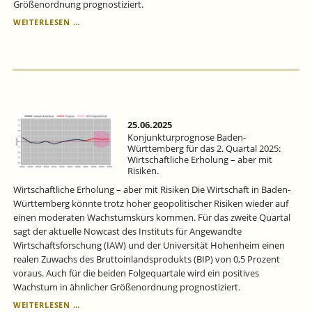
Größenordnung prognostiziert.
WIRTSCHAFTLICHE
WEITERLESEN …
ERHOLUNG
–
ABER
MIT
RISIKEN:
KONJUNKTURPROGNOSE
BADEN-
WÜRTTEMBERG
25.06.2025
FÜR
Konjunkturprognose Baden-
DAS
Württemberg für das 2. Quartal 2025:
Wirtschaftliche Erholung – aber mit
2.
Risiken.
QUARTAL
2025.
Wirtschaftliche Erholung – aber mit Risiken Die Wirtschaft in Baden-
Württemberg könnte trotz hoher geopolitischer Risiken wieder auf
einen moderaten Wachstumskurs kommen. Für das zweite Quartal
sagt der aktuelle Nowcast des Instituts für Angewandte
Wirtschaftsforschung (IAW) und der Universität Hohenheim einen
realen Zuwachs des Bruttoinlandsprodukts (BIP) von 0,5 Prozent
voraus. Auch für die beiden Folgequartale wird ein positives
Wachstum in ähnlicher Größenordnung prognostiziert.
KONJUNKTURPROGNOSE
WEITERLESEN …