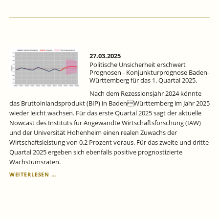
WÜRTTEMBERG
FÜR
DAS
1.
QUARTAL
2025:
POLITISCHE
27.03.2025
UNSICHERHEIT
Politische Unsicherheit erschwert
ERSCHWERT
Prognosen - Konjunkturprognose Baden-
Württemberg für das 1. Quartal 2025.
PROGNOSEN.
Nach dem Rezessionsjahr 2024 könnte
das Bruttoinlandsprodukt (BIP) in BadenWürttemberg im Jahr 2025
wieder leicht wachsen. Für das erste Quartal 2025 sagt der aktuelle
Nowcast des Instituts für Angewandte Wirtschaftsforschung (IAW)
und der Universität Hohenheim einen realen Zuwachs der
Wirtschaftsleistung von 0,2 Prozent voraus. Für das zweite und dritte
Quartal 2025 ergeben sich ebenfalls positive prognostizierte
Wachstumsraten.
POLITISCHE
WEITERLESEN …
UNSICHERHEIT
ERSCHWERT
PROGNOSEN
-
KONJUNKTURPROGNOSE