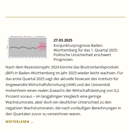
BADEN-
WÜRTTEMBERG
FÜR
DAS
2.
QUARTAL
2025:
WIRTSCHAFTLICHE
27.03.2025
ERHOLUNG
Konjunkturprognose Baden-
–
Württemberg für das 1. Quartal 2025:
Politische Unsicherheit erschwert
ABER
Prognosen.
MIT
RISIKEN.
Nach dem Rezessionsjahr 2024 könnte das Bruttoinlandsprodukt
(BIP) in Baden-Württemberg im Jahr 2025 wieder leicht wachsen. Für
das erste Quartal 2025 sagt der aktuelle Nowcast des Instituts für
Angewandte Wirtschaftsforschung (IAW) und der Universität
Hohenheim einen realen Zuwachs der Wirtschaftsleistung von 0,2
Prozent voraus ­– im langjährigen Vergleich eine geringe
Wachstumsrate, aber doch ein deutlicher Unterschied zu den
negativen Wachstumsraten, die nach vorläufigen Berechnungen in
den Quartalen zuvor zu verzeichnen waren.
KONJUNKTURPROGNOSE
WEITERLESEN …
BADEN-