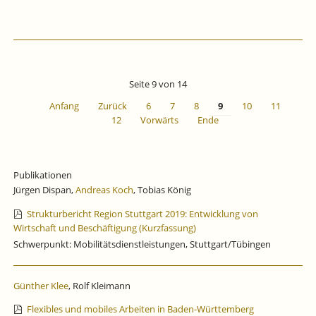
BADEN-
WÜRTTEMBERG:
DIE
SCHWÄCHEPHASE
HÄLT
AN.
Seite 9 von 14
Anfang
Zurück
6
7
8
9
10
11
12
Vorwärts
Ende
Publikationen
Jürgen Dispan,
Andreas Koch
, Tobias König
Strukturbericht Region Stuttgart 2019: Entwicklung von
Wirtschaft und Beschäftigung (Kurzfassung)
Schwerpunkt: Mobilitätsdienstleistungen, Stuttgart/Tübingen
Günther Klee
, Rolf Kleimann
Flexibles und mobiles Arbeiten in Baden-Württemberg