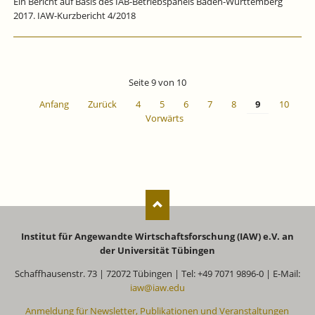
Ein Bericht auf Basis des IAB-Betriebspanels Baden-Württemberg
2017. IAW-Kurzbericht 4/2018
Seite 9 von 10
Anfang
Zurück
4
5
6
7
8
9
10
Vorwärts
Institut für Angewandte Wirtschaftsforschung (IAW) e.V. an
der Universität Tübingen
Schaffhausenstr. 73 | 72072 Tübingen | Tel: +49 7071 9896-0 | E-Mail:
iaw@iaw.edu
Anmeldung für Newsletter, Publikationen und Veranstaltungen