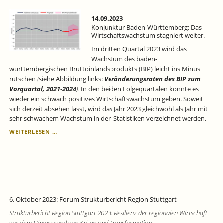
14.09.2023
Konjunktur Baden-Württemberg: Das
Wirtschaftswachstum stagniert weiter.
Im dritten Quartal 2023 wird das
Wachstum des baden‐
württembergischen Bruttoinlandsprodukts (BIP) leicht ins Minus
rutschen
(
siehe Abbildung links:
Veränderungsraten des BIP zum
Vorquartal, 2021‐2024
).
In den beiden Folgequartalen könnte es
wieder ein schwach positives Wirtschaftswachstum geben. Soweit
sich derzeit absehen lässt, wird das Jahr 2023 gleichwohl als Jahr mit
sehr schwachem Wachstum in den Statistiken verzeichnet werden.
KONJUNKTUR
WEITERLESEN …
BADEN-
WÜRTTEMBERG:
DAS
WIRTSCHAFTSWACHSTUM
STAGNIERT
WEITER.
6. Oktober 2023: Forum Strukturbericht Region Stuttgart
Strukturbericht Region Stuttgart 2023: Resilienz der regionalen Wirtschaft
vor dem Hintergrund von Krisen und Transformation.