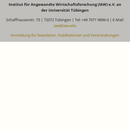
Institut für Angewandte Wirtschaftsforschung (IAW) e.V. an
der Universität Tübingen
Schaffhausenstr. 73 | 72072 Tübingen | Tel: +49 7071 9896-0 | E-Mail:
iaw@iaw.edu
Anmeldung für Newsletter, Publikationen und Veranstaltungen