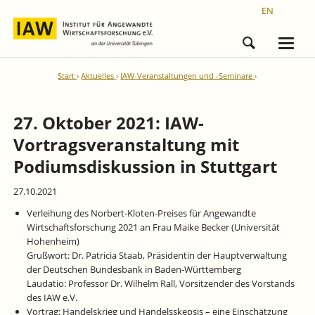
EN
Start
Aktuelles
IAW-Veranstaltungen und -Seminare
27. Oktober 2021: IAW-
Vortragsveranstaltung mit
Podiumsdiskussion in Stuttgart
27.10.2021
Verleihung des Norbert-Kloten-Preises für Angewandte
Wirtschaftsforschung 2021 an Frau Maike Becker (Universität
Hohenheim)
Grußwort: Dr. Patricia Staab, Präsidentin der Hauptverwaltung
der Deutschen Bundesbank in Baden-Württemberg
Laudatio: Professor Dr. Wilhelm Rall, Vorsitzender des Vorstands
des IAW e.V.
Vortrag: Handelskrieg und Handelsskepsis – eine Einschätzung