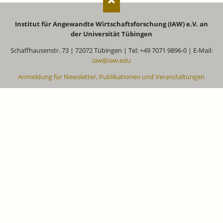
Institut für Angewandte Wirtschaftsforschung (IAW) e.V. an
der Universität Tübingen
Schaffhausenstr. 73 | 72072 Tübingen | Tel: +49 7071 9896-0 | E-Mail:
iaw@iaw.edu
Anmeldung für Newsletter, Publikationen und Veranstaltungen