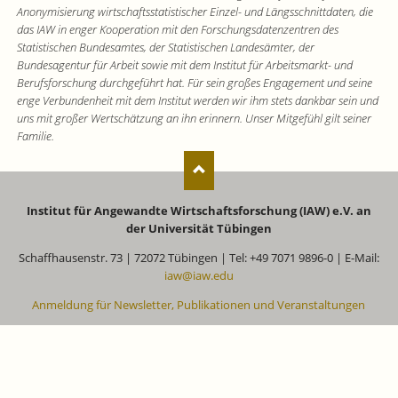
Anonymisierung wirtschaftsstatistischer Einzel- und Längsschnittdaten, die
das IAW in enger Kooperation mit den Forschungsdatenzentren des
Statistischen Bundesamtes, der Statistischen Landesämter, der
Bundesagentur für Arbeit sowie mit dem Institut für Arbeitsmarkt- und
Berufsforschung durchgeführt hat.
Für sein großes Engagement und seine
enge Verbundenheit mit dem Institut werden wir ihm stets dankbar sein und
uns mit großer Wertschätzung an ihn erinnern. Unser Mitgefühl gilt seiner
Familie.
Institut für Angewandte Wirtschaftsforschung (IAW) e.V. an
der Universität Tübingen
Schaffhausenstr. 73 | 72072 Tübingen | Tel: +49 7071 9896-0 | E-Mail:
iaw@iaw.edu
Anmeldung für Newsletter, Publikationen und Veranstaltungen