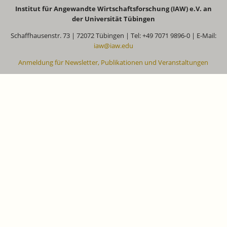
Institut für Angewandte Wirtschaftsforschung (IAW) e.V. an
der Universität Tübingen
Schaffhausenstr. 73 | 72072 Tübingen | Tel: +49 7071 9896-0 | E-Mail:
iaw@iaw.edu
Anmeldung für Newsletter, Publikationen und Veranstaltungen