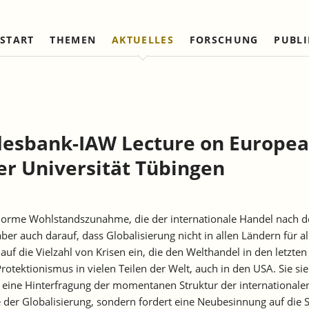
START
THEMEN
AKTUELLES
FORSCHUNG
PUBL
Arbeitsmärkte und Soziale
Institut
Referierte Veröffentlichungen
Unternehmensdynamik u
IAW Netzwerk
Sicherung
Strukturwandel
Vorstand und Kuratorium
Institutionen (national)
Laufende Projekte
Laufende Projekte
IAW-Tätigkeitsberichte
Wissenschaftlicher Beirat
Institutionen (internationa
Abgeschlossene Projekte
Abgeschlossene Projekte
undesbank-IAW Lecture on Europe
Firmenmitglieder
Netzwerk Bessere Rechts
und Bürokratieabbau
er Universität Tübingen
Persönliche Mitglieder
Ehrenmitglieder
Satzung
norme Wohlstandszunahme, die der internationale Handel nach de
Norbert-Kloten-Preis
ber auch darauf, dass Globalisierung nicht in allen Ländern für al
auf die Vielzahl von Krisen ein, die den Welthandel in den letzten
rotektionismus in vielen Teilen der Welt, auch in den USA. Sie 
 eine Hinterfragung der momentanen Struktur der internationalen 
e der Globalisierung, sondern fordert eine Neubesinnung auf die 