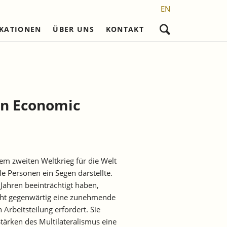
EN
IKATIONEN
ÜBER UNS
KONTAKT
Navigation
überspringen
nd
Nicht referierte Veröffentlichungen
Karriere
Promotionsvorhaben
Wissenschaftliches Personal
Laufende Projekte
Frühere Reihen
l)
Sekretariat
Abgeschlossene
Promotionen
an Economic
setzung
Studentische Hilfskräfte,
Praktikantinnen und Praktikanten
m zweiten Weltkrieg für die Welt
le Personen ein Segen darstellte.
 Jahren beeinträchtigt haben,
sieht gegenwärtig eine zunehmende
Arbeitsteilung erfordert. Sie
Stärken des Multilateralismus eine