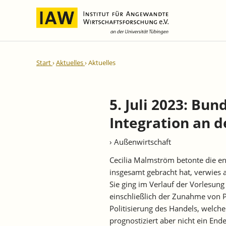
Internationale Integration und
IAW-Gutachten
Team
Start
Aktuelles
Aktuelles
Regionale Entwicklung
Direktoren und Geschäftsführung
Laufende Projekte
IAW-Reihen
Wissenschaftliche Mitarbeiter und
Abgeschlossene Projekte
Mitarbeiterinnen
5. Juli 2023: B
IAW-Diskussionspapiere
Research Fellows
Integration an d
IAW-Kurzberichte
Sekretariat und IT
IAW-Forschungsberichte
› Außenwirtschaft
Studentische Hilfskräfte,
IAW-Policy Reports
Praktikantinnen und Praktikanten
Cecilia Malmström betonte die e
IAW-Impulse
insgesamt gebracht hat, verwies a
IAW-News
Sie ging im Verlauf der Vorlesung 
einschließlich der Zunahme von P
Politisierung des Handels, welche
prognostiziert aber nicht ein End