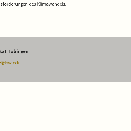
usforderungen des Klimawandels.
ität Tübingen
w@iaw.edu