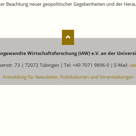
ter Beachtung neuer geopolitischer Gegebenheiten und der Hera
 Angewandte Wirtschaftsforschung (IAW) e.V. an der Univers
senstr. 73 | 72072 Tübingen | Tel: +49 7071 9896-0 | E-Mail:
ia
Anmeldung für Newsletter, Publikationen und Veranstaltungen