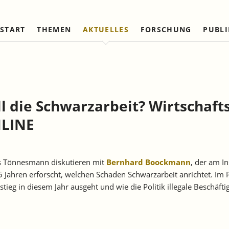
START
THEMEN
AKTUELLES
FORSCHUNG
PUBL
Arbeitsmärkte und Soziale
Institut
Referierte Veröffentlichungen
Unternehmensdynamik u
IAW Netzwerk
Sicherung
Strukturwandel
Vorstand und Kuratorium
Institutionen (national)
Laufende Projekte
Laufende Projekte
IAW-Tätigkeitsberichte
Wissenschaftlicher Beirat
Institutionen (internationa
Abgeschlossene Projekte
Abgeschlossene Projekte
 die Schwarzarbeit? Wirtschaft
Firmenmitglieder
Netzwerk Bessere Rechts
und Bürokratieabbau
NLINE
Persönliche Mitglieder
Ehrenmitglieder
Satzung
s Tönnesmann diskutieren mit
Bernhard Boockmann
, der am I
Norbert-Kloten-Preis
15 Jahren erforscht, welchen Schaden Schwarzarbeit anrichtet. Im
ieg in diesem Jahr ausgeht und wie die Politik illegale Beschäf