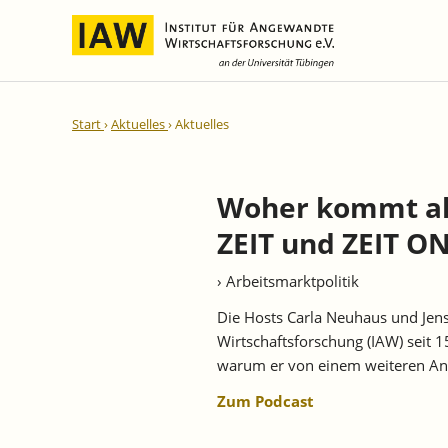
Internationale Integration und
IAW-Gutachten
Team
Start
Aktuelles
Aktuelles
Regionale Entwicklung
Direktoren und Geschäftsführung
Laufende Projekte
IAW-Reihen
Wissenschaftliche Mitarbeiter und
Abgeschlossene Projekte
Mitarbeiterinnen
Woher kommt all
IAW-Diskussionspapiere
Research Fellows
ZEIT und ZEIT O
IAW-Kurzberichte
Sekretariat und IT
IAW-Forschungsberichte
› Arbeitsmarktpolitik
Studentische Hilfskräfte,
IAW-Policy Reports
Praktikantinnen und Praktikanten
Die Hosts Carla Neuhaus und Jen
IAW-Impulse
Wirtschaftsforschung (IAW) seit 
IAW-News
warum er von einem weiteren Anst
Zum Podcast