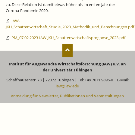
zu. Diese Relation ist damit etwas höher als im ersten Jahr der
Corona-Pandemie 2020.
IAW-
JKU_Schattenwirtschaft_Studie_2023_Methodik_und_Berechnungen.pdf
PM_07.02.2023-IAW-JKU_Schattenwirtschaftsprognose_2023.pdf
Institut für Angewandte Wirtschaftsforschung (IAW) e.V. an
der Universität Tübingen
Schaffhausenstr. 73 | 72072 Tübingen | Tel: +49 7071 9896-0 | E-Mail:
iaw@iaw.edu
Anmeldung für Newsletter, Publikationen und Veranstaltungen