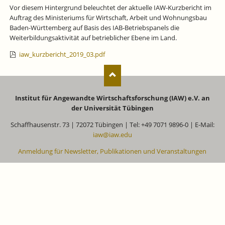
Vor diesem Hintergrund beleuchtet der aktuelle IAW-Kurzbericht im
Auftrag des Ministeriums für Wirtschaft, Arbeit und Wohnungsbau
Baden-Württemberg auf Basis des IAB‐Betriebspanels die
Weiterbildungsaktivität auf betrieblicher Ebene im Land.
iaw_kurzbericht_2019_03.pdf
Institut für Angewandte Wirtschaftsforschung (IAW) e.V. an
der Universität Tübingen
Schaffhausenstr. 73 | 72072 Tübingen | Tel: +49 7071 9896-0 | E-Mail:
iaw@iaw.edu
Anmeldung für Newsletter, Publikationen und Veranstaltungen