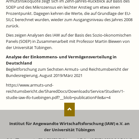
Armutsrisikoquote zeigt sich im Zehn-Jahres-Rückblick auf Basis des
SOEP und des Mikrozensus ein leichter Anstieg um etwa einen
Prozentpunkt. Dagegen kehren die Werte, die auf Grundlage der EU-
SILC berechnet wurden, wieder zum Ausgangsniveau des Jahres 2008
zurück.
Dies zeigen Analysen des IAW auf der Basis des Sozio-ökonomischen
Panels (SOEP) in Zusammenarbeit mit Professor Martin Biewen von
der Universität Tübingen.
Analyse der Einkommens- und Vermögensverteilung in
Deutschland
Begleitforschung zum Sechsten Armuts- und Reichtumsbericht der
Bundesregierung, August 2019/März 2021
https://www.armuts-und-
reichtumsbericht.de/SharedDocs/Downloads/Service/Studien/1-
studie-iaw-ifo-tuebingen.pdf?__blob=publicationFile&v=4
Institut für Angewandte Wirtschaftsforschung (IAW) e.V. an
der Universität Tübingen